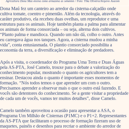
Agricultora Dona Maú ensina como armazena as sementes / Foto: Ylka Oliveira/Arquivo Asacom
Dona Maú fez um canteiro ao arredor da cisterna-calçadão onde
cultiva tomate, coentro e pimentão. Além da tecnologia, através do
caráter produtivo, ela recebeu duas ovelhas, um reprodutor e uma
estrutura para os animais. Hoje também planta a palma para alimentar
os animais de forma consorciada – ou seja, alterna dois cultivos.
“Planto palma e mandioca. Quando um não dá, colho o outro. Antes
eu carregava água nos tanques. Agora, a cisterna mudou a minha
vida”, conta entusiasmada. O plantio consorciado possibilita a
economia da terra, a diversificação e eliminação de predadores.
Após a visita, o coordenador do Programa Uma Terra e Duas Águas
pela AS-PTA, José Camelo, trouxe para o debate a valorização do
conhecimento popular, mostrando o quanto os agricultores tem a
ensinar. Destacou ainda o quanto é importante esses momentos de
formação. “Nós todos temos o que aprender um com o outro.
Precisamos aprender a observar mais o que o outro está fazendo. E
vocês são detentores do conhecimento. Se a gente visitar a propriedade
de cada um de vocês, vamos ter muitos detalhes”, disse Camelo.
Camelo também aproveitou a ocasião para apresentar a ASA, o
Programa Um Milhão de Cisternas (P1MC) e o P1+2. Representantes
da AS-PTA que facilitaram o processo de formação fizeram uso de
maquetes, painéis e desenhos para recriar o ambiente do arredor de