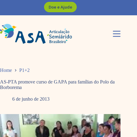
Pular
Doe e Ajude
para
o
conteúdo
Home
P1+2
AS-PTA promove curso de GAPA para famílias do Polo da
Borborema
6 de junho de 2013