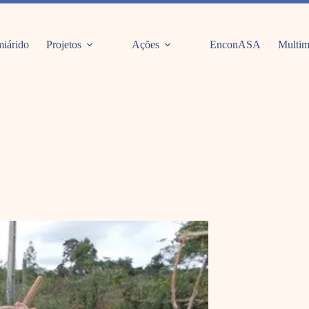
iárido
Projetos
Ações
EnconASA
Multim