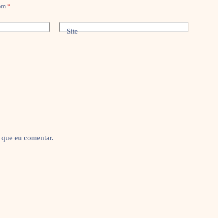
com
*
Site
 que eu comentar.