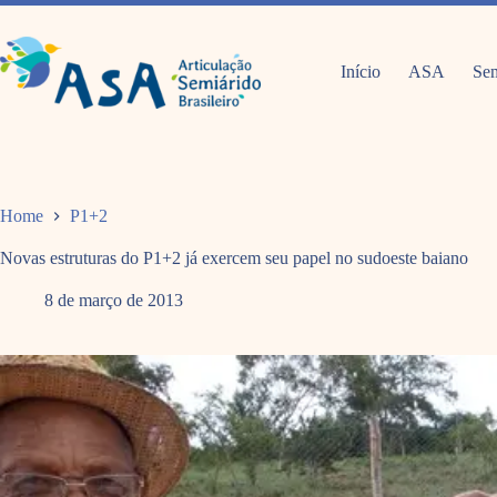
Pular
para
o
conteúdo
Início
ASA
Sem
Home
P1+2
Novas estruturas do P1+2 já exercem seu papel no sudoeste baiano
8 de março de 2013