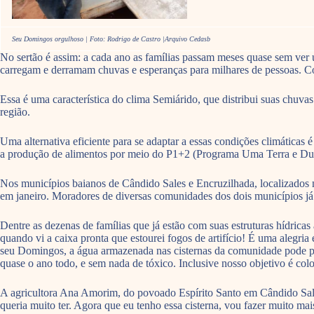
Seu Domingos orgulhoso | Foto: Rodrigo de Castro |Arquivo Cedasb
No sertão é assim: a cada ano as famílias passam meses quase sem ver
carregam e derramam chuvas e esperanças para milhares de pessoas. Con
Essa é uma característica do clima Semiárido, que distribui suas chuva
região.
Uma alternativa eficiente para se adaptar a essas condições climáticas
a produção de alimentos por meio do P1+2 (Programa Uma Terra e Duas
Nos municípios baianos de Cândido Sales e Encruzilhada, localizado
em janeiro. Moradores de diversas comunidades dos dois municípios já e
Dentre as dezenas de famílias que já estão com suas estruturas hídrica
quando vi a caixa pronta que estourei fogos de artifício! É uma alegria
seu Domingos, a água armazenada nas cisternas da comunidade pode pro
quase o ano todo, e sem nada de tóxico. Inclusive nosso objetivo é col
A agricultora Ana Amorim, do povoado Espírito Santo em Cândido Sales,
queria muito ter. Agora que eu tenho essa cisterna, vou fazer muito ma