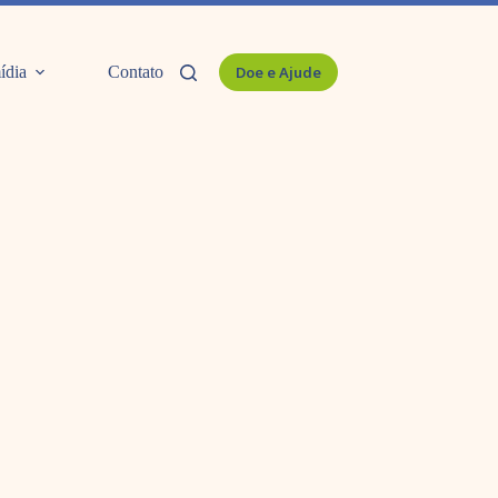
ídia
Contato
Doe e Ajude