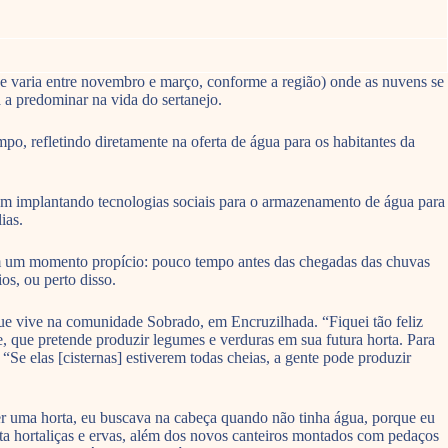
e varia entre novembro e março, conforme a região) onde as nuvens se
 a predominar na vida do sertanejo.
o, refletindo diretamente na oferta de água para os habitantes da
 vem implantando tecnologias sociais para o armazenamento de água para
ias.
em um momento propício: pouco tempo antes das chegadas das chuvas
os, ou perto disso.
 que vive na comunidade Sobrado, em Encruzilhada. “Fiquei tão feliz
e, que pretende produzir legumes e verduras em sua futura horta. Para
e elas [cisternas] estiverem todas cheias, a gente pode produzir
er uma horta, eu buscava na cabeça quando não tinha água, porque eu
anta hortaliças e ervas, além dos novos canteiros montados com pedaços