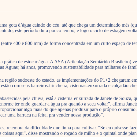
 uma gota d’água caindo do céu, até que chega um determinado mês (qu
tudo, este período dura pouco tempo, e logo o ciclo de estiagem volta
s (entre 400 e 800 mm) de forma concentrada em um curto espaço de temp
 é a prática de estocar água. A ASA (Articulação Semiárido Brasileiro)
 Águas) há anos, promovendo sustentabilidade para milhares de famíl
s na região sudoeste do estado, as implementações do P1+2 chegaram 
stão com seus barreiros-trincheira, cisternas-enxurrada e calçadão chei
s abastecidas pela chuva, está a cisterna-enxurrada de Janete de Souza,
 enorme ter onde guardar a água pra quando a seca voltar”, afirma Janet
porcionar algo mais do que apenas produzir para o próprio consumo. “S
ocar uma barraca na feira, pra vender nossa produção”.
 relembra da dificuldade que tinha para cultivar. “Se eu quisesse faz
is coisas aqui”, disse mostrando o roçado de milho e o quintal onde pl