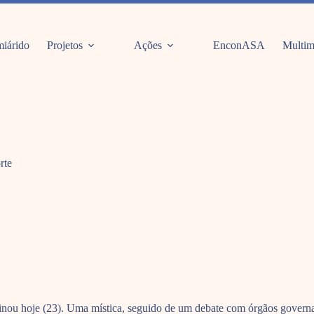
iárido
Projetos
Ações
EnconASA
Multim
rte
inou hoje (23). Uma mística, seguido de um debate com órgãos governam