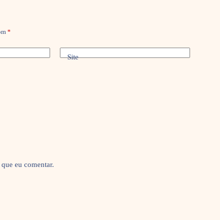
com
*
Site
 que eu comentar.