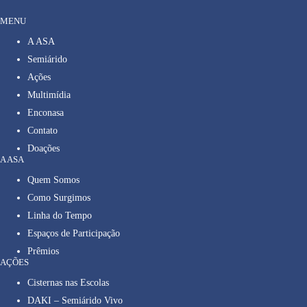
MENU
A ASA
Semiárido
Ações
Multimídia
Enconasa
Contato
Doações
A ASA
Quem Somos
Como Surgimos
Linha do Tempo
Espaços de Participação
Prêmios
AÇÕES
Cisternas nas Escolas
DAKI – Semiárido Vivo