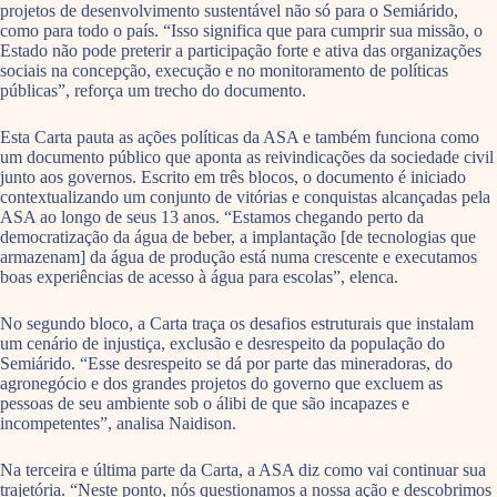
projetos de desenvolvimento sustentável não só para o Semiárido,
como para todo o país. “Isso significa que para cumprir sua missão, o
Estado não pode preterir a participação forte e ativa das organizações
sociais na concepção, execução e no monitoramento de políticas
públicas”, reforça um trecho do documento.
Esta Carta pauta as ações políticas da ASA e também funciona como
um documento público que aponta as reivindicações da sociedade civil
junto aos governos. Escrito em três blocos, o documento é iniciado
contextualizando um conjunto de vitórias e conquistas alcançadas pela
ASA ao longo de seus 13 anos. “Estamos chegando perto da
democratização da água de beber, a implantação [de tecnologias que
armazenam] da água de produção está numa crescente e executamos
boas experiências de acesso à água para escolas”, elenca.
No segundo bloco, a Carta traça os desafios estruturais que instalam
um cenário de injustiça, exclusão e desrespeito da população do
Semiárido. “Esse desrespeito se dá por parte das mineradoras, do
agronegócio e dos grandes projetos do governo que excluem as
pessoas de seu ambiente sob o álibi de que são incapazes e
incompetentes”, analisa Naidison.
Na terceira e última parte da Carta, a ASA diz como vai continuar sua
trajetória. “Neste ponto, nós questionamos a nossa ação e descobrimos