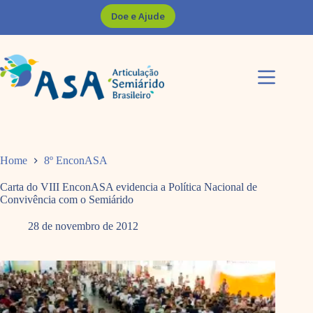
Pular
Doe e Ajude
para
o
conteúdo
Home
8º EnconASA
Carta do VIII EnconASA evidencia a Política Nacional de
Convivência com o Semiárido
28 de novembro de 2012