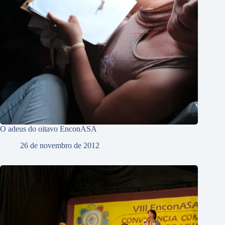
O adeus do oitavo EnconASA
26 de novembro de 2012