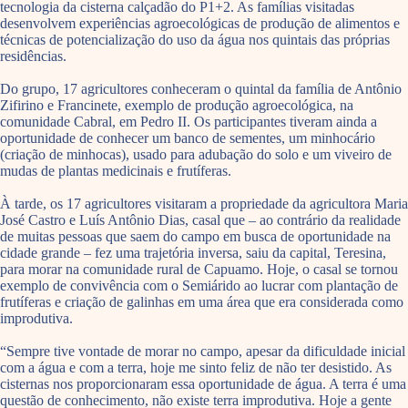
tecnologia da cisterna calçadão do P1+2. As famílias visitadas
desenvolvem experiências agroecológicas de produção de alimentos e
técnicas de potencialização do uso da água nos quintais das próprias
residências.
Do grupo, 17 agricultores conheceram o quintal da família de Antônio
Zifirino e Francinete, exemplo de produção agroecológica, na
comunidade Cabral, em Pedro II. Os participantes tiveram ainda a
oportunidade de conhecer um banco de sementes, um minhocário
(criação de minhocas), usado para adubação do solo e um viveiro de
mudas de plantas medicinais e frutíferas.
À tarde, os 17 agricultores visitaram a propriedade da agricultora Maria
José Castro e Luís Antônio Dias, casal que – ao contrário da realidade
de muitas pessoas que saem do campo em busca de oportunidade na
cidade grande – fez uma trajetória inversa, saiu da capital, Teresina,
para morar na comunidade rural de Capuamo. Hoje, o casal se tornou
exemplo de convivência com o Semiárido ao lucrar com plantação de
frutíferas e criação de galinhas em uma área que era considerada como
improdutiva.
“Sempre tive vontade de morar no campo, apesar da dificuldade inicial
com a água e com a terra, hoje me sinto feliz de não ter desistido. As
cisternas nos proporcionaram essa oportunidade de água. A terra é uma
questão de conhecimento, não existe terra improdutiva. Hoje a gente