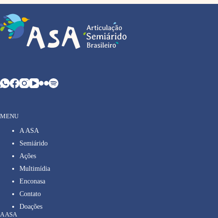
MENU
A ASA
Semiárido
Ações
Multimídia
Enconasa
Contato
Doações
A ASA