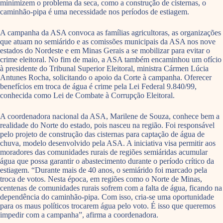
minimizem o problema da seca, como a construção de cisternas, o
caminhão-pipa é uma necessidade nos períodos de estiagem.
A campanha da ASA convoca as famílias agricultoras, as organizações
que atuam no semiárido e as comissões municipais da ASA nos nove
estados do Nordeste e em Minas Gerais a se mobilizar para evitar o
crime eleitoral. No fim de maio, a ASA também encaminhou um ofício
à presidente do Tribunal Superior Eleitoral, ministra Cármen Lúcia
Antunes Rocha, solicitando o apoio da Corte à campanha. Oferecer
benefícios em troca de água é crime pela Lei Federal 9.840/99,
conhecida como Lei de Combate à Corrupção Eleitoral.
A coordenadora nacional da ASA, Marilene de Souza, conhece bem a
realidade do Norte do estado, pois nasceu na região. Foi responsável
pelo projeto de construção das cisternas para captação de água de
chuva, modelo desenvolvido pela ASA. A iniciativa visa permitir aos
moradores das comunidades rurais de regiões semiáridas acumular
água que possa garantir o abastecimento durante o período crítico da
estiagem. “Durante mais de 40 anos, o semiárido foi marcado pela
troca de votos. Nesta época, em regiões como o Norte de Minas,
centenas de comunidades rurais sofrem com a falta de água, ficando na
dependência do caminhão-pipa. Com isso, cria-se uma oportunidade
para os maus políticos trocarem água pelo voto. É isso que queremos
impedir com a campanha”, afirma a coordenadora.