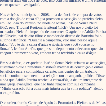
prometer água em troca de voto, isso constitui infração e crime eleitoral
e tem que ser investigado”.
Nas eleições municipais de 2008, uma denúncia de compra de votos
com a doação de caixa d’água provocou a cassação do prefeito eleito
em São João do Paraíso, no Norte de Minas, José de Souza Nelci
(PR), pelo Tribunal Regional Eleitoral (TRE). Um novo pleito foi
marcado e Nelci foi impedido de concorrer. O agricultor Adrião Pereira
de Oliveira, pai de oito filhos e morador do distrito de Barrinha foi o
autor da denúncia. “Durante a campanha, veio uma pessoa aqui e
falou: 'Vou te dar a caixa-d’água e gostaria que você votasse no
Souza’”, lembra Adrião, que, prestou depoimento e declarou que não
chegou a prometer o voto, embora tenha recebido a caixa d’água.
Em sua defesa, o ex-prefeito José de Souza Nelci rebateu as acusações,
sustentando que a prefeitura distribuía material de construção e outros
benefícios para a comunidade carente, mas dentro de um trabalho
social contínuo, sem nenhuma relação com a campanha política. Disse
ainda que Adrião Pereira recebeu a caixa-d’água de um integrante de
uma igreja evangélica, que não tinha relação com sua campanha.
“Minha cassação foi a coisa mais injusta que já vi na política”, alegou
o ex-prefeito.
O coordenador do Centro de Apoio às Promotorias Eleitorais de Minas