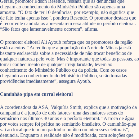
Gerais, promotor Edson Resende, ressalta que as denúncias que
chegam ao conhecimento do Ministério Público são apenas uma
amostra. “O fato de ter 10 denúncias, por exemplo, não significa que
de fato tenha apenas isso”, pondera Resende. O promotor destaca que
é recorrente candidatos apresentarem essa atitude no período eleitoral.
“São fatos que lamentavelmente ocorrem”, afirma.
O promotor eleitoral Ali Ayoub reforça que os promotores da região
estão atentos. “Acredito que a população do Norte de Minas já está
bastante esclarecida sobre a necessidade de não trocar benefícios de
qualquer natureza pelo voto. Mas é importante que todas as pessoas, ao
tomar conhecimento de qualquer irregularidade, levem ao
conhecimento do Ministério Público ou da polícia. Com os casos
chegando ao conhecimento do Ministério Público, serão tomadas
providências imediatamente”, assegura Ayoub.
Caminhão-pipa em curral eleitoral
A coordenadora da ASA, Valquíria Smith, explica que a motivação da
campanha é a junção de dois fatores: uma das maiores secas do
semiárido nos últimos 30 anos e o período eleitoral. “A troca de água
por votos sempre foi prática no semiárido brasileiro. O caminhão-pipa
vai ao local que tem um padrinho político ou interesses eleitorais”,
denuncia. Enquanto a realidade não é modificada, com soluções que