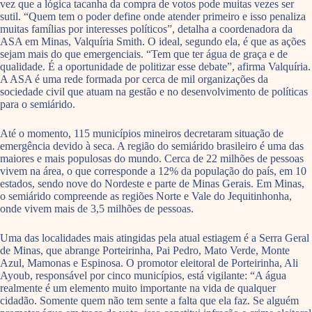
vez que a lógica tacanha da compra de votos pode muitas vezes ser
sutil. “Quem tem o poder define onde atender primeiro e isso penaliza
muitas famílias por interesses políticos”, detalha a coordenadora da
ASA em Minas, Valquíria Smith. O ideal, segundo ela, é que as ações
sejam mais do que emergenciais. “Tem que ter água de graça e de
qualidade. É a oportunidade de politizar esse debate”, afirma Valquíria.
A ASA é uma rede formada por cerca de mil organizações da
sociedade civil que atuam na gestão e no desenvolvimento de políticas
para o semiárido.
Até o momento, 115 municípios mineiros decretaram situação de
emergência devido à seca. A região do semiárido brasileiro é uma das
maiores e mais populosas do mundo. Cerca de 22 milhões de pessoas
vivem na área, o que corresponde a 12% da população do país, em 10
estados, sendo nove do Nordeste e parte de Minas Gerais. Em Minas,
o semiárido compreende as regiões Norte e Vale do Jequitinhonha,
onde vivem mais de 3,5 milhões de pessoas.
Uma das localidades mais atingidas pela atual estiagem é a Serra Geral
de Minas, que abrange Porteirinha, Pai Pedro, Mato Verde, Monte
Azul, Mamonas e Espinosa. O promotor eleitoral de Porteirinha, Ali
Ayoub, responsável por cinco municípios, está vigilante: “A água
realmente é um elemento muito importante na vida de qualquer
cidadão. Somente quem não tem sente a falta que ela faz. Se alguém