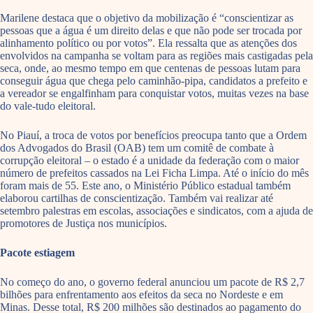
Marilene destaca que o objetivo da mobilização é “conscientizar as
pessoas que a água é um direito delas e que não pode ser trocada por
alinhamento político ou por votos”. Ela ressalta que as atenções dos
envolvidos na campanha se voltam para as regiões mais castigadas pela
seca, onde, ao mesmo tempo em que centenas de pessoas lutam para
conseguir água que chega pelo caminhão-pipa, candidatos a prefeito e
a vereador se engalfinham para conquistar votos, muitas vezes na base
do vale-tudo eleitoral.
No Piauí, a troca de votos por benefícios preocupa tanto que a Ordem
dos Advogados do Brasil (OAB) tem um comitê de combate à
corrupção eleitoral – o estado é a unidade da federação com o maior
número de prefeitos cassados na Lei Ficha Limpa. Até o início do mês
foram mais de 55. Este ano, o Ministério Público estadual também
elaborou cartilhas de conscientização. Também vai realizar até
setembro palestras em escolas, associações e sindicatos, com a ajuda de
promotores de Justiça nos municípios.
Pacote estiagem
No começo do ano, o governo federal anunciou um pacote de R$ 2,7
bilhões para enfrentamento aos efeitos da seca no Nordeste e em
Minas. Desse total, R$ 200 milhões são destinados ao pagamento do