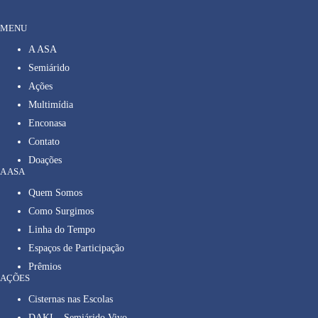
MENU
A ASA
Semiárido
Ações
Multimídia
Enconasa
Contato
Doações
A ASA
Quem Somos
Como Surgimos
Linha do Tempo
Espaços de Participação
Prêmios
AÇÕES
Cisternas nas Escolas
DAKI – Semiárido Vivo