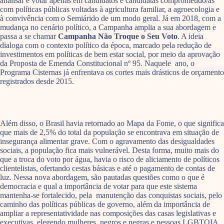
analisar e votar apenas em candidatos e candidatas comprometido/as
com políticas públicas voltadas à agricultura familiar, a agroecologia e
à convivência com o Semiárido de um modo geral. Já em 2018, com a
mudança no cenário político, a Campanha amplia a sua abordagem e
passa a se chamar
Campanha Não Troque o Seu Voto
. A ideia
dialoga com o contexto político da época, marcado pela redução de
investimentos em políticas de bem estar social, por meio da aprovação
da Proposta de Emenda Constitucional nº 95. Naquele ano, o
Programa Cisternas já enfrentava os cortes mais drásticos de orçamento
registrados desde 2015.
Além disso, o Brasil havia retornado ao Mapa da Fome, o que significa
que mais de 2,5% do total da população se encontrava em situação de
insegurança alimentar grave. Com o agravamento das desigualdades
sociais, a população fica mais vulnerável. Desta forma, muito mais do
que a troca do voto por água, havia o risco de aliciamento de políticos
clientelistas, ofertando cestas básicas e até o pagamento de contas de
luz. Nessa nova abordagem, são pautadas questões como o que é
democracia e qual a importância de votar para que este sistema
mantenha-se fortalecido, pela manutenção das conquistas sociais, pelo
caminho das políticas públicas de governo, além da importância de
ampliar a representatividade nas composições das casas legislativas e
executivas, elegendo mulheres, negros e negras e pessoas LGBTQIA