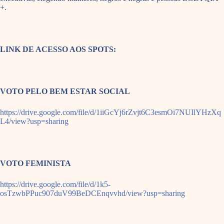
+.
LINK DE ACESSO AOS SPOTS:
VOTO PELO BEM ESTAR SOCIAL
https://drive.google.com/file/d/1iiGcYj6rZvjt6C3esmOi7NUIlYHzXq
L4/view?usp=sharing
VOTO FEMINISTA
https://drive.google.com/file/d/1k5-
osTzwbPPuc907duV99BeDCEnqvvhd/view?usp=sharing