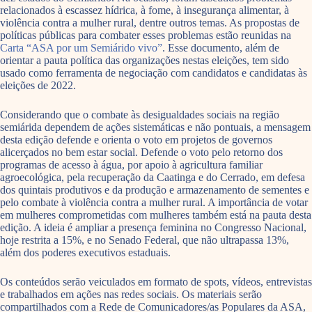
relacionados à escassez hídrica, à fome, à insegurança alimentar, à
violência contra a mulher rural, dentre outros temas. As propostas de
políticas públicas para combater esses problemas estão reunidas na
Carta “ASA por um Semiárido vivo”
. Esse documento, além de
orientar a pauta política das organizações nestas eleições, tem sido
usado como ferramenta de negociação com candidatos e candidatas às
eleições de 2022.
Considerando que o combate às desigualdades sociais na região
semiárida dependem de ações sistemáticas e não pontuais, a mensagem
desta edição defende e orienta o voto em projetos de governos
alicerçados no bem estar social. Defende o voto pelo retorno dos
programas de acesso à água, por apoio à agricultura familiar
agroecológica, pela recuperação da Caatinga e do Cerrado, em defesa
dos quintais produtivos e da produção e armazenamento de sementes e
pelo combate à violência contra a mulher rural. A importância de votar
em mulheres comprometidas com mulheres também está na pauta desta
edição. A ideia é ampliar a presença feminina no Congresso Nacional,
hoje restrita a 15%, e no Senado Federal, que não ultrapassa 13%,
além dos poderes executivos estaduais.
Os conteúdos serão veiculados em formato de spots, vídeos, entrevistas
e trabalhados em ações nas redes sociais. Os materiais serão
compartilhados com a Rede de Comunicadores/as Populares da ASA,