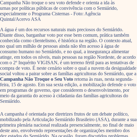
Campanha Não troque o seu voto defende e orienta a ida às
urnas por políticas públicas de convivência com o Semiárido,
especialmente o Programa Cisternas - Foto: Agência
Quintal/Acervo ASA
A água é um dos recursos naturais mais preciosos do Semiárido.
Diante disso, barganhar voto por esse bem comum, prática também
conhecida como clientelismo, é histórica na região.
O contexto atual,
no qual um milhão de pessoas ainda não têm acesso à água de
consumo humano no Semiárido, e no qual, a insegurança alimentar
atinge, em todos os níveis, mais pessoas na região Nordeste, de acordo
com o 2º Inquérito VIGISAN, é um terreno fértil para as tentativas de
compra de voto. É neste cenário sobre o qual a nuvem da desigualdade
social voltou a pairar sobre as famílias agricultoras do Semiárido, que a
Campanha Não Troque o Seu Voto
retorna às ruas, nesta segunda-
feira, 15 de agosto.
Em sua sexta edição, a mobilização defende o voto
em programas de governo, que considerem o desenvolvimento, por
meio da garantia do acesso à cidadania das famílias agricultoras do
Semiárido.
A campanha é orientada por diretrizes frutos de um debate político,
mobilizado pela Articulação Semiárido Brasileiro (ASA), durante a sua
primeira plenária nacional realizada presencialmente, no final de maio
deste ano, envolvendo representações de organizações membro dos
dez estados do Semiárido. Na ocasião, foram discutidos problemas