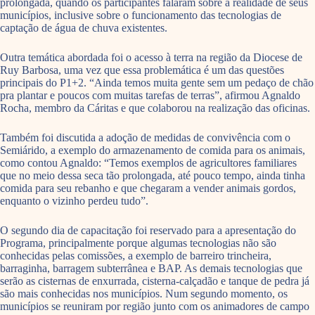
prolongada, quando os participantes falaram sobre a realidade de seus
municípios, inclusive sobre o funcionamento das tecnologias de
captação de água de chuva existentes.
Outra temática abordada foi o acesso à terra na região da Diocese de
Ruy Barbosa, uma vez que essa problemática é um das questões
principais do P1+2. “Ainda temos muita gente sem um pedaço de chão
pra plantar e poucos com muitas tarefas de terras”, afirmou Agnaldo
Rocha, membro da Cáritas e que colaborou na realização das oficinas.
Também foi discutida a adoção de medidas de convivência com o
Semiárido, a exemplo do armazenamento de comida para os animais,
como contou Agnaldo: “Temos exemplos de agricultores familiares
que no meio dessa seca tão prolongada, até pouco tempo, ainda tinha
comida para seu rebanho e que chegaram a vender animais gordos,
enquanto o vizinho perdeu tudo”.
O segundo dia de capacitação foi reservado para a apresentação do
Programa, principalmente porque algumas tecnologias não são
conhecidas pelas comissões, a exemplo de barreiro trincheira,
barraginha, barragem subterrânea e BAP. As demais tecnologias que
serão as cisternas de enxurrada, cisterna-calçadão e tanque de pedra já
são mais conhecidas nos municípios. Num segundo momento, os
municípios se reuniram por região junto com os animadores de campo