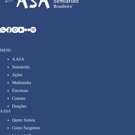
MENU
A ASA
Semiárido
Ações
Multimídia
Enconasa
Contato
Doações
A ASA
Quem Somos
Como Surgimos