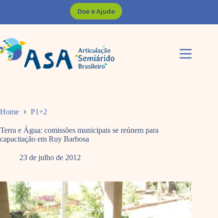
Pular
Doe e Ajude
para
o
conteúdo
Home
P1+2
Terra e Água: comissões municipais se reúnem para
capacitação em Ruy Barbosa
23 de julho de 2012