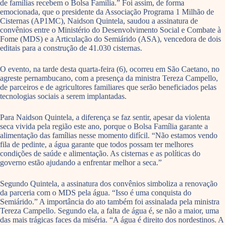
de famílias recebem o Bolsa Família.” Foi assim, de forma
emocionada, que o presidente da Associação Programa 1 Milhão de
Cisternas (AP1MC), Naidson Quintela, saudou a assinatura de
convênios entre o Ministério do Desenvolvimento Social e Combate à
Fome (MDS) e a Articulação do Semiárido (ASA), vencedora de dois
editais para a construção de 41.030 cisternas.
O evento, na tarde desta quarta-feira (6), ocorreu em São Caetano, no
agreste pernambucano, com a presença da ministra Tereza Campello,
de parceiros e de agricultores familiares que serão beneficiados pelas
tecnologias sociais a serem implantadas.
Para Naidson Quintela, a diferença se faz sentir, apesar da violenta
seca vivida pela região este ano, porque o Bolsa Família garante a
alimentação das famílias nesse momento difícil. “Não estamos vendo
fila de pedinte, a água garante que todos possam ter melhores
condições de saúde e alimentação. As cisternas e as políticas do
governo estão ajudando a enfrentar melhor a seca.”
Segundo Quintela, a assinatura dos convênios simboliza a renovação
da parceria com o MDS pela água. “Isso é uma conquista do
Semiárido.” A importância do ato também foi assinalada pela ministra
Tereza Campello. Segundo ela, a falta de água é, se não a maior, uma
das mais trágicas faces da miséria. “A água é direito dos nordestinos. A