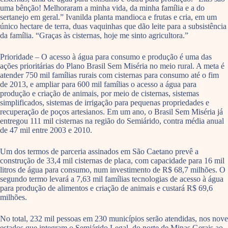
uma bênção! Melhoraram a minha vida, da minha família e a do
sertanejo em geral.” Ivanilda planta mandioca e frutas e cria, em um
único hectare de terra, duas vaquinhas que dão leite para a subsistência
da família. “Graças às cisternas, hoje me sinto agricultora.”
Prioridade – O acesso à água para consumo e produção é uma das
ações prioritárias do Plano Brasil Sem Miséria no meio rural. A meta é
atender 750 mil famílias rurais com cisternas para consumo até o fim
de 2013, e ampliar para 600 mil famílias o acesso a água para
produção e criação de animais, por meio de cisternas, sistemas
simplificados, sistemas de irrigação para pequenas propriedades e
recuperação de poços artesianos. Em um ano, o Brasil Sem Miséria já
entregou 111 mil cisternas na região do Semiárido, contra média anual
de 47 mil entre 2003 e 2010.
Um dos termos de parceria assinados em São Caetano prevê a
construção de 33,4 mil cisternas de placa, com capacidade para 16 mil
litros de água para consumo, num investimento de R$ 68,7 milhões. O
segundo termo levará a 7,63 mil famílias tecnologias de acesso à água
para produção de alimentos e criação de animais e custará R$ 69,6
milhões.
No total, 232 mil pessoas em 230 municípios serão atendidas, nos nove
estados que integram o Semiárido Legal, do norte de Minas Gerais ao