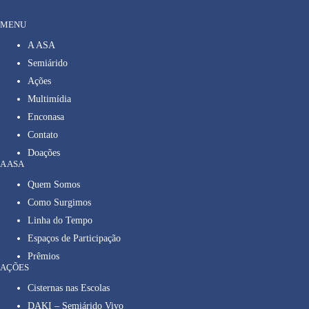
MENU
A ASA
Semiárido
Ações
Multimídia
Enconasa
Contato
Doações
A ASA
Quem Somos
Como Surgimos
Linha do Tempo
Espaços de Participação
Prêmios
AÇÕES
Cisternas nas Escolas
DAKI – Semiárido Vivo