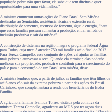
população pobre não quer favor, ela sabe que tem direitos e quer
oportunidades para uma vida melhor.”
A ministra enumerou outras ações do Plano Brasil Sem Miséria
destinadas ao Semiárido: assistência técnica e extensão rural,
distribuição de sementes, recursos de fomento, água e energia, “para
que essas famílias possam aumentar a produção, entrar na rota de
inclusão produtiva e sair da miséria”.
A construção de cisternas na região integra o programa federal Água
para Todos, cuja meta é atender 750 mil famílias até o final de 2013.
Para Tereza Campello, esse conjunto de ações vai ajudar as famílias
mais pobres a atravessar a seca. Quando ela terminar, elas poderão
melhorar sua propriedade, produzir e contribuir para o crescimento do
país e para a construção de um Brasil sem miséria, disse.
A ministra lembrou que, a partir de julho, as famílias que têm filhos de
até 6 anos vão sair da extrema pobreza a partir das ações do Brasil
Carinhoso, que complementará a renda dos beneficiários do Bolsa
Família.
A agricultora familiar Ivanilda Torres, visitada pela comitiva da
ministra Tereza Campello, agradeceu ao MDS por ter agora duas
cisternas, uma de água para consumo e outra para produção. “Elas são