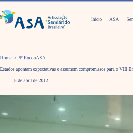
Pular
para
o
conteúdo
Início
ASA
Sem
Home
8º EnconASA
Estados apontam expectativas e assumem compromissos para o VIII
18 de abril de 2012