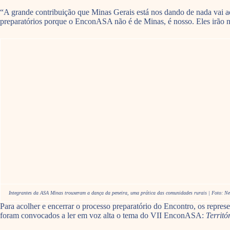
“A grande contribuição que Minas Gerais está nos dando de nada vai a
preparatórios porque o EnconASA não é de Minas, é nosso. Eles irão nos
Integrantes da ASA Minas trouxeram a dança da peneira, uma prática das comunidades rurais | Foto: Ne
Para acolher e encerrar o processo preparatório do Encontro, os repre
foram convocados a ler em voz alta o tema do VII EnconASA:
Territó