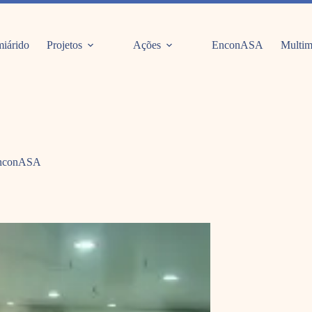
iárido
Projetos
Ações
EnconASA
Multim
 EnconASA