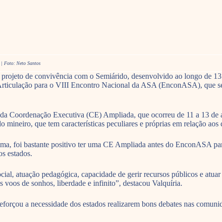
| Foto: Neto Santos
 projeto de convivência com o Semiárido, desenvolvido ao longo de 13 a
 Articulação para o VIII Encontro Nacional da ASA (EnconASA), que se
ião da Coordenação Executiva (CE) Ampliada, que ocorreu de 11 a 13 d
do mineiro, que tem características peculiares e próprias em relação a
ima, foi bastante positivo ter uma CE Ampliada antes do EnconASA par
os estados.
cial, atuação pedagógica, capacidade de gerir recursos públicos e atu
oos de sonhos, liberdade e infinito”, destacou Valquíria.
forçou a necessidade dos estados realizarem bons debates nas comuni