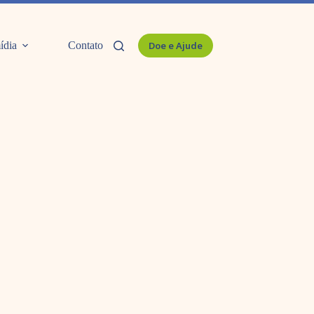
ídia
Contato
Doe e Ajude