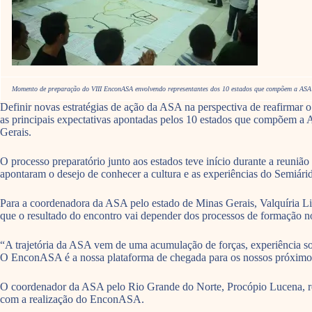
Momento de preparação do VIII EnconASA envolvendo representantes dos 10 estados que compõem a ASA 
Definir novas estratégias de ação da ASA na perspectiva de reafirmar o
as principais expectativas apontadas pelos 10 estados que compõem a
Gerais.
O processo preparatório junto aos estados teve início durante a reun
apontaram o desejo de conhecer a cultura e as experiências do Semiári
Para a coordenadora da ASA pelo estado de Minas Gerais, Valquíria L
que o resultado do encontro vai depender dos processos de formação n
“A trajetória da ASA vem de uma acumulação de forças, experiência so
O EnconASA é a nossa plataforma de chegada para os nossos próximos v
O coordenador da ASA pelo Rio Grande do Norte, Procópio Lucena, re
com a realização do EnconASA.