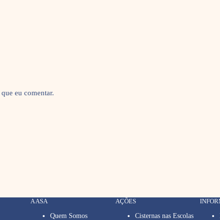
 que eu comentar.
A ASA
AÇÕES
INFO
Quem Somos
Cisternas nas Escolas