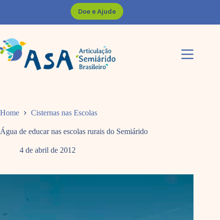
Pular
Doe e Ajude
para
o
conteúdo
Home
Cisternas nas Escolas
Água de educar nas escolas rurais do Semiárido
4 de abril de 2012