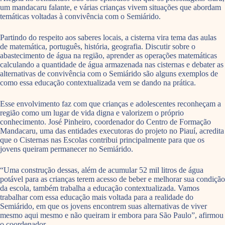
um mandacaru falante, e várias crianças vivem situações que abordam
temáticas voltadas à convivência com o Semiárido.
Partindo do respeito aos saberes locais, a cisterna vira tema das aulas
de matemática, português, história, geografia. Discutir sobre o
abastecimento de água na região, aprender as operações matemáticas
calculando a quantidade de água armazenada nas cisternas e debater as
alternativas de convivência com o Semiárido são alguns exemplos de
como essa educação contextualizada vem se dando na prática.
Esse envolvimento faz com que crianças e adolescentes reconheçam a
região como um lugar de vida digna e valorizem o próprio
conhecimento. José Pinheiro, coordenador do Centro de Formação
Mandacaru, uma das entidades executoras do projeto no Piauí, acredita
que o Cisternas nas Escolas contribui principalmente para que os
jovens queiram permanecer no Semiárido.
“Uma construção dessas, além de acumular 52 mil litros de água
potável para as crianças terem acesso de beber e melhorar sua condição
da escola, também trabalha a educação contextualizada. Vamos
trabalhar com essa educação mais voltada para a realidade do
Semiárido, em que os jovens encontrem suas alternativas de viver
mesmo aqui mesmo e não queiram ir embora para São Paulo”, afirmou
o coordenador.