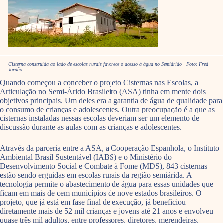
Cisterna construída ao lado de escolas rurais favorece o acesso à água no Semiárido | Foto: Fred
Jordão
Quando começou a conceber o projeto Cisternas nas Escolas, a
Articulação no Semi-Árido Brasileiro (ASA) tinha em mente dois
objetivos principais. Um deles era a garantia de água de qualidade para
o consumo de crianças e adolescentes. Outra preocupação é a que as
cisternas instaladas nessas escolas deveriam ser um elemento de
discussão durante as aulas com as crianças e adolescentes.
Através da parceria entre a ASA, a Cooperação Espanhola, o Instituto
Ambiental Brasil Sustentável (IABS) e o Ministério do
Desenvolvimento Social e Combate à Fome (MDS), 843 cisternas
estão sendo erguidas em escolas rurais da região semiárida. A
tecnologia permite o abastecimento de água para essas unidades que
ficam em mais de cem municípios de nove estados brasileiros. O
projeto, que já está em fase final de execução, já beneficiou
diretamente mais de 52 mil crianças e jovens até 21 anos e envolveu
quase três mil adultos, entre professores, diretores, merendeiras.