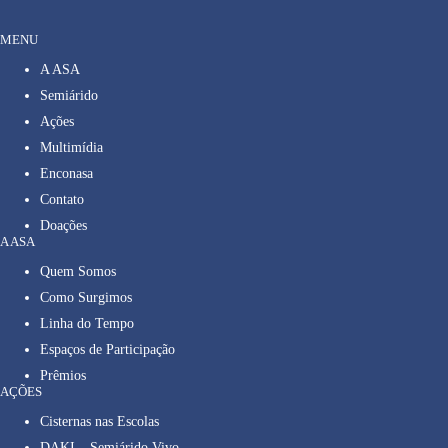
MENU
A ASA
Semiárido
Ações
Multimídia
Enconasa
Contato
Doações
A ASA
Quem Somos
Como Surgimos
Linha do Tempo
Espaços de Participação
Prêmios
AÇÕES
Cisternas nas Escolas
DAKI – Semiárido Vivo