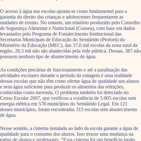
O acesso à água nas escolas aponta-se como fundamental para a
garantia do direito das crianças e adolescentes frequentarem as
unidades de ensino. No entanto, um relatório produzido pelo Conselho
de Segurança Alimentar e Nutricional (Consea), com base em dados
levantados pelo Programa de Fortalecimento Institucional das
Secretarias Municipais de Educação do Semiárido (Proforti) do
Ministério da Educação (MEC), das 37,6 mil escolas da zona rural da
região, 28,3 mil não são abastecidas pela rede pública. Dessas, 387 não
possuem nenhum tipo de abastecimento de água.
As condições precárias de funcionamento e até a paralisação das
atividades escolares durante o período da estiagem é uma realidade
dessas escolas que não têm como ofertar água de qualidade aos alunos
e nem água suficiente para produzir os alimentos das refeições,
conhecidas como merenda. O problema também foi detectado no
Censo Escolar 2007, que verificou a existência de 5.005 escolas sem
energia elétrica em 578 municípios do Semiárido Legal. Em 121
desses municípios, foram encontradas 315 escolas sem abastecimento
de água.
Nesse sentido, a cisterna instalada ao lado da escola garante a água de
qualidade para o consumo dos alunos. Isso trouxe uma mudança na
rotina de alunos e professores. “Essa cisterna foi um benefício muito