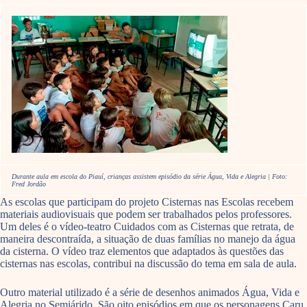
Durante aula em escola do Piauí, crianças assistem episódio da série Água, Vida e Alegria | Foto:
Fred Jordão
As escolas que participam do projeto Cisternas nas Escolas recebem
materiais audiovisuais que podem ser trabalhados pelos professores.
Um deles é o vídeo-teatro Cuidados com as Cisternas que retrata, de
maneira descontraída, a situação de duas famílias no manejo da água
da cisterna. O vídeo traz elementos que adaptados às questões das
cisternas nas escolas, contribui na discussão do tema em sala de aula.
Outro material utilizado é a série de desenhos animados Água, Vida e
Alegria no Semiárido. São oito episódios em que os personagens Caru,