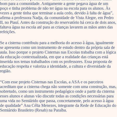
bom para a comunidade. Antigamente a gente pegava água de um
poço e tinha problema de não ter água na escola para os alunos. Às
vezes a gente tinha que terminar a aula cedo, devido à falta de água”,
afirma a professora Nadja, da comunidade de Vista Alegre, em Pedro
II, no Piauí. Antes da construção do reservatório há cerca de dois anos,
faltava água na escola até para as crianças lavarem as mãos antes das
refeições.
Se a cisterna contribuiu para a melhoria do acesso à água, igualmente
se apresenta como um instrumento de estudo dentro da própria sala de
aula. Isso porque o projeto Cisternas nas Escolas trabalha com a lógica
da educação contextualizada, em que a realidade das crianças está
inserida nos temas trabalhados com os professores. Essa proposta de
educação respeita e valoriza a identidade, a cultura e diversidade da
região.
“Com esse projeto Cisternas nas Escolas, a ASA e os parceiros
acreditam que a cisterna chega não somente com uma construção, mas,
sobretudo, como um instrumento pedagógico onde a partir da cisterna
esses alunos e alunas vão discutir todas as condições necessárias para
uma vida no Semiárido que passa, concretamente, pelo acesso à água
de qualidade” Ana Célia Menezes, integrante da Rede de Educação do
Semiárido Brasileiro (Resab) na Paraíba.