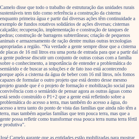
Camelo disse que todo o trabalho de estruturação das unidades rurais
sustentáveis tem tido como referência a construção da cisterna
enquanto primeira água e partir daí diversas ações têm continuidade a
exemplo de fundos rotativos solidários de ações diversas; cisternas
calçadão; recuperação, implementação e construção de tanques de
pedras; construção de barragens subterrâneas; criação de pequenos
animais e armazenamento de ração dentre muitas outras tecnologias
apropriadas a região. “Na verdade a gente sempre disse que a cisterna
de placas de 16 mil litros era uma porta de entrada para que a partir daí
a gente pudesse discutir um conjunto de outras coisas com a família
sobre o conhecimento, a importância de entender a problemática do
semiárido e de buscar as soluções e de fato isso está acontecendo
porque após a cisterna da água de beber com 16 mil litros, nós fomos
capazes de formular o outro projeto que está dentro desse mesmo
projeto grande que é o projeto de formação e mobilização social para
convivência com o semiárido de pensar agora as outras águas como
está sendo construído o P1+2 que a gente está refletindo sobre a
problemática do acesso a terra, mas também do acesso a água, do
acesso a terra tanto do ponto de vista das famílias que ainda não têm a
terra, mas também aquelas famílias que tem pouca terra, mas que a
gente possa refletir como transformar essa pouca terra numa terra fértil
e produtiva”.
José Camelo garante que as entidades estão mobilizadas para mostrar