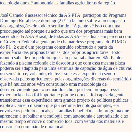
tecnologia que dê autonomia as famílias agricultoras da região.
José Camelo é assessor técnico da AS-PTA, participou do Programa
Domingo Rural deste domingo(27/11) falando sobre a preocupação
das organizações de todo o semiárido. “A gente vê isso com uma
preocupação até porque eu acho que um dos programas mais bem
sucedidos da ASA Brasil, de todas as ASAs estaduais em parceria com
o Governo Federal a gente pode chamar desse programa do P1MC e
do P1+2 que é um programa construído sobretudo a partir da
experiência das próprias famílias, dos próprios agricultores. Todo
mundo sabe de um pedreiro que saiu para trabalhar em São Paulo
fazendo a piscina redonda ele descobriu que com essa mesma placa
poderia ser adaptada para uma estrutura de captação de água de chuvas
no semiárido e, voltando, ele fez isso e essa experiência sendo
observada pelos agricultores, pelas organizações diversas do semiárido
que há muitos anos vêm construindo uma metodologia de
desenvolvimento para o semiárido achou por bem propagar essa
experiência e isso foi importante porque com ela foi capaz da gente
transformar essa experiência num grande projeto de políticas públicas”,
explica Camelo dizendo que por ser uma tecnologia simples, ela
envolve os pedreiros locais, as famílias beneficiárias do programa que
aprendem a trabalhar a tecnologia com autonomia e aprendizado e ao
mesmo tempo envolve o comércio local com venda dos materiais e
construção com mão de obra local.