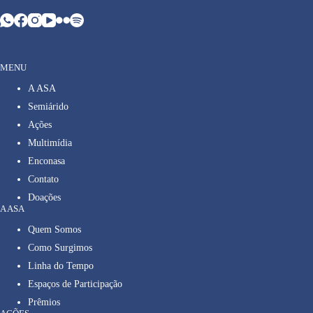
MENU
A ASA
Semiárido
Ações
Multimídia
Enconasa
Contato
Doações
A ASA
Quem Somos
Como Surgimos
Linha do Tempo
Espaços de Participação
Prêmios