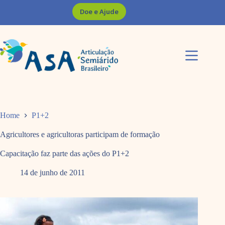
Pular
Doe e Ajude
para
o
conteúdo
Home
P1+2
Agricultores e agricultoras participam de formação
Capacitação faz parte das ações do P1+2
14 de junho de 2011