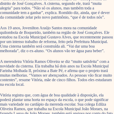
distrito de José Gonçalves. A cisterna, segundo ele, trará “muita
alegria” para todos. “Não só os alunos, mas também toda a
comunidade tem a ganhar”, explica. Romildo diz, ainda, que é dever
da comunidade zelar pelo novo patrimônio, “que é de todos nós”.
Aos 19 anos, Jovenilton Araújo Santos mora na comunidade
quilombola de Boqueirão, também na região de José Gonçalves. Ele
estudou na Escola Municipal Gustavo Alves, que recentemente passou
por um intenso trabalho de reforma, feito pela Prefeitura Municipal.
Uma cisterna também será construída ali. “Vai dar uma boa
melhorada”, diz o ex-aluno. “Os alunos vão ter água para beber”.
A merendeira Vitória Ramos Oliveira se diz “muito satisfeita” com a
novidade da cisterna. Ela trabalha há dois anos na Escola Municipal
Farinha Molhada II, próxima a Bate Pé, e afirma que o projeto trará
muitas melhorias. “Vamos ser abençoados. As pessoas vão ficar muito
contentes”, resume Vitória, mãe de cinco filhos. Todos eles estudaram
na escola local.
Vitória registra que, com água de boa qualidade à disposição, ela
poderá plantar uma horta no espaço da escola, o que pode significar
mais variedade no cardápio da merenda escolar. Sua colega Edilza
Oliveira Ramos, que trabalha na Escola Municipal João Moraes, na
fazenda Lagoa de João Moraes, também está ansiosa por conta do fato