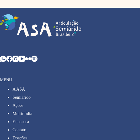
MENU
A ASA
Semiárido
Ações
Multimídia
Enconasa
Contato
Doações