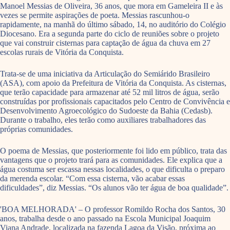
Manoel Messias de Oliveira, 36 anos, que mora em Gameleira II e às
vezes se permite aspirações de poeta. Messias rascunhou-o
rapidamente, na manhã do último sábado, 14, no auditório do Colégio
Diocesano. Era a segunda parte do ciclo de reuniões sobre o projeto
que vai construir cisternas para captação de água da chuva em 27
escolas rurais de Vitória da Conquista.
Trata-se de uma iniciativa da Articulação do Semiárido Brasileiro
(ASA), com apoio da Prefeitura de Vitória da Conquista. As cisternas,
que terão capacidade para armazenar até 52 mil litros de água, serão
construídas por profissionais capacitados pelo Centro de Convivência e
Desenvolvimento Agroecológico do Sudoeste da Bahia (Cedasb).
Durante o trabalho, eles terão como auxiliares trabalhadores das
próprias comunidades.
O poema de Messias, que posteriormente foi lido em público, trata das
vantagens que o projeto trará para as comunidades. Ele explica que a
água costuma ser escassa nessas localidades, o que dificulta o preparo
da merenda escolar. “Com essa cisterna, vão acabar essas
dificuldades”, diz Messias. “Os alunos vão ter água de boa qualidade”.
'BOA MELHORADA' – O professor Romildo Rocha dos Santos, 30
anos, trabalha desde o ano passado na Escola Municipal Joaquim
Viana Andrade, localizada na fazenda Lagoa da Visão, próxima ao