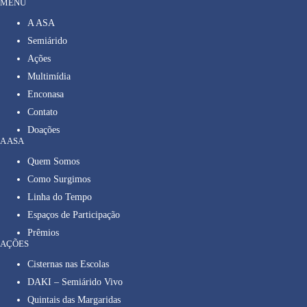
MENU
A ASA
Semiárido
Ações
Multimídia
Enconasa
Contato
Doações
A ASA
Quem Somos
Como Surgimos
Linha do Tempo
Espaços de Participação
Prêmios
AÇÕES
Cisternas nas Escolas
DAKI – Semiárido Vivo
Quintais das Margaridas