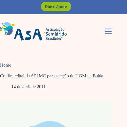
Pular
Doe e Ajude
para
o
conteúdo
Home
Confira edital da AP1MC para seleção de UGM na Bahia
14 de abril de 2011