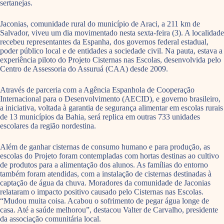
sertanejas.
Jaconias, comunidade rural do município de Araci, a 211 km de
Salvador, viveu um dia movimentado nesta sexta-feira (3). A localidade
recebeu representantes da Espanha, dos governos federal estadual,
poder público local e de entidades a sociedade civil. Na pauta, estava a
experiência piloto do Projeto Cisternas nas Escolas, desenvolvida pelo
Centro de Assessoria do Assuruá (CAA) desde 2009.
Através de parceria com a Agência Espanhola de Cooperação
Internacional para o Desenvolvimento (AECID), e governo brasileiro,
a iniciativa, voltada à garantia de segurança alimentar em escolas rurais
de 13 municípios da Bahia, será replica em outras 733 unidades
escolares da região nordestina.
Além de ganhar cisternas de consumo humano e para produção, as
escolas do Projeto foram contempladas com hortas destinas ao cultivo
de produtos para a alimentação dos alunos. As famílias do entorno
também foram atendidas, com a instalação de cisternas destinadas à
captação de água da chuva. Moradores da comunidade de Jaconias
relataram o impacto positivo causado pelo Cisternas nas Escolas.
“Mudou muita coisa. Acabou o sofrimento de pegar água longe de
casa. Até a saúde melhorou”, destacou Valter de Carvalho, presidente
da associação comunitária local.