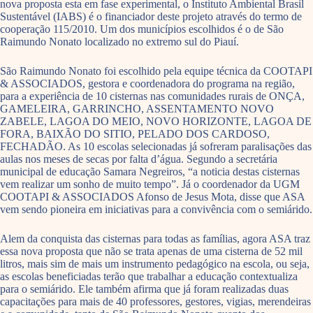
nova proposta esta em fase experimental, o Instituto Ambiental Brasil
Sustentável (IABS) é o financiador deste projeto através do termo de
cooperação 115/2010. Um dos municípios escolhidos é o de São
Raimundo Nonato localizado no extremo sul do Piauí.
São Raimundo Nonato foi escolhido pela equipe técnica da COOTAPI
& ASSOCIADOS, gestora e coordenadora do programa na região,
para a experiência de 10 cisternas nas comunidades rurais de ONÇA,
GAMELEIRA, GARRINCHO, ASSENTAMENTO NOVO
ZABELE, LAGOA DO MEIO, NOVO HORIZONTE, LAGOA DE
FORA, BAIXÃO DO SITIO, PELADO DOS CARDOSO,
FECHADÃO. As 10 escolas selecionadas já sofreram paralisações das
aulas nos meses de secas por falta d’água. Segundo a secretária
municipal de educação Samara Negreiros, “a noticia destas cisternas
vem realizar um sonho de muito tempo”. Já o coordenador da UGM
COOTAPI & ASSOCIADOS Afonso de Jesus Mota, disse que ASA
vem sendo pioneira em iniciativas para a convivência com o semiárido.
Alem da conquista das cisternas para todas as famílias, agora ASA traz
essa nova proposta que não se trata apenas de uma cisterna de 52 mil
litros, mais sim de mais um instrumento pedagógico na escola, ou seja,
as escolas beneficiadas terão que trabalhar a educação contextualiza
para o semiárido. Ele também afirma que já foram realizadas duas
capacitações para mais de 40 professores, gestores, vigias, merendeiras