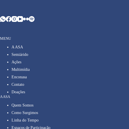
MENU
A ASA
Semiárido
Ações
Multimídia
Enconasa
Contato
Doações
A ASA
Quem Somos
Como Surgimos
Linha do Tempo
Espaços de Participação