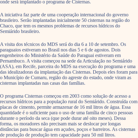
onde será implantado o programa de Cisternas.
A iniciativa faz parte de uma cooperação internacional do governo
brasileiro. Serão implantadas inicialmente 50 cisternas na região do
Chaco, que tem os mesmos problemas de recursos hídricos do
Semiárido brasileiro.
A visita dos técnicos do MDS será do dia 6 a 10 de setembro. Os
paraguaios estiveram no Brasil nos dias 5 e 6 de agostos. Dois
engenheiros do Ministério da Saúde do Paraguai estiveram em
Pernambuco. A visita começou na sede da Articulação no Semiárido
(ASA), em Recife, parceira do MDS na execução do programa e uma
das idealizadoras da implantação das Cisternas. Depois eles foram para
o Município de Cumaru, região do agreste do estado, onde viram as
cisternas implantadas nas casas das famílias.
O programa Cisternas começou em 2003 como solução de acesso a
recursos hídricos para a população rural do Semiárido. Construída com
placas de cimento, permite armazenar de 16 mil litros de água. Essa
quantidade é o suficiente para o uso de uma família de cinco pessoas
durante o período da seca (que pode durar até oito meses). Dessa
forma, os moradores não precisam mais se deslocar por longas
distâncias para buscar água em açudes, poços e barreiros. As cisternas
de produção de produção tem capacidade para 50 mil litros.