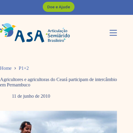
Pular
Doe e Ajude
para
o
conteúdo
Home
P1+2
Agricultores e agricultoras do Ceará participam de intercâmbio
em Pernambuco
11 de junho de 2010