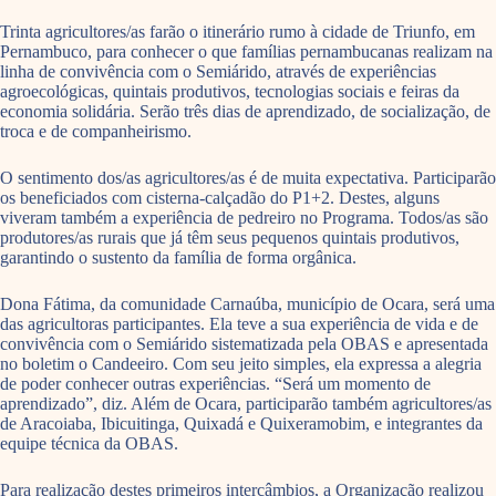
Trinta agricultores/as farão o itinerário rumo à cidade de Triunfo, em
Pernambuco, para conhecer o que famílias pernambucanas realizam na
linha de convivência com o Semiárido, através de experiências
agroecológicas, quintais produtivos, tecnologias sociais e feiras da
economia solidária. Serão três dias de aprendizado, de socialização, de
troca e de companheirismo.
O sentimento dos/as agricultores/as é de muita expectativa. Participarão
os beneficiados com cisterna-calçadão do P1+2. Destes, alguns
viveram também a experiência de pedreiro no Programa. Todos/as são
produtores/as rurais que já têm seus pequenos quintais produtivos,
garantindo o sustento da família de forma orgânica.
Dona Fátima, da comunidade Carnaúba, município de Ocara, será uma
das agricultoras participantes. Ela teve a sua experiência de vida e de
convivência com o Semiárido sistematizada pela OBAS e apresentada
no boletim o Candeeiro. Com seu jeito simples, ela expressa a alegria
de poder conhecer outras experiências. “Será um momento de
aprendizado”, diz. Além de Ocara, participarão também agricultores/as
de Aracoiaba, Ibicuitinga, Quixadá e Quixeramobim, e integrantes da
equipe técnica da OBAS.
Para realização destes primeiros intercâmbios, a Organização realizou