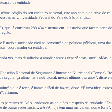
atuação da entidade.
sétima edição do seu encontro nacional, este ano com o objetivo de celeb
pessoas na Universidade Federal do Vale do São Francisco.
 que já construiu 288.434 cisternas em 11 estados que fazem parte do 
região.
tre Estado e sociedade civil na construção de políticas públicas, uma 
ista, coordenador da entidade.
ada vez mais desafiados a ampliar nossas experiências, socializá-las, d
o Conselho Nacional de Segurança Alimentar e Nutricional (Consea), R
de segurança alimentar e nutricional, nesses últimos dez anos”, disse ele
ução que é forte, é barata e fácil de fazer”, disse. “É uma ideia exitos
a”, afirmou.
s parceiras da ASA, endossou as opiniões a respeito da entidade. “Est
nte de outras redes sociais, a ASA hoje tem uma marca, um nome forte”,