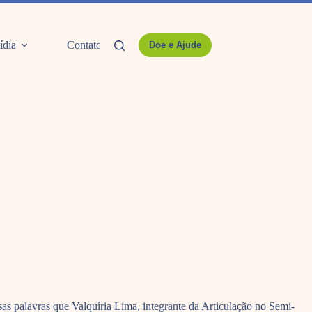
ídia
Contato
Doe e Ajude
s palavras que Valquíria Lima, integrante da Articulação no Semi-