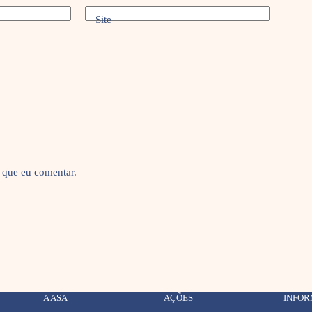
Site
 que eu comentar.
A ASA
AÇÕES
INFO