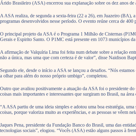
Árido Brasileiro (ASA) encerrou sua explanação sobre os dez anos de 
A ASA realiza, de segunda a sexta-feira (22 a 26), em Juazeiro (BA), a 
programas desenvolvidos nesse período. O evento reúne cerca de 400 
O principal projeto da ASA é o Programa 1 Milhão de Cisternas (P1MC),
Gerais e Espirito Santo. O P1MC está presente em 1073 municípios da 
A afirmação de Valquíria Lima foi feita num debate sobre a relação en
não a única, mas uma que com certeza é de valor”, disse Naidison Bapt
Segundo ele, desde o início a ASA se lançou a desafios. “Nós estamos c
a olhar para além do nosso próprio umbigo”, completou.
Outro que avaliou positivamente a atuação da ASA foi o presidente d
coisas mais importantes e interessantes que surgiram no Brasil, na área 
“A ASA partiu de uma ideia simples e adotou uma boa estratégia, uma sol
coisas, porque valoriza muito as experiências, e as pessoas se vêem nel
Jaques Pena, presidente da Fundação Banco do Brasil, uma das entidade
tecnologias sociais”, elogiou. “Vocês (ASA) estão alguns passos à fre