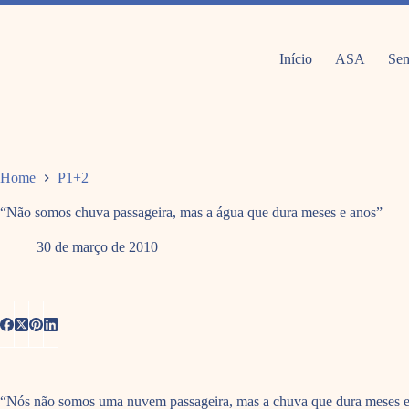
Pular
para
o
conteúdo
Início
ASA
Sem
Home
P1+2
“Não somos chuva passageira, mas a água que dura meses e anos”
30 de março de 2010
“Nós não somos uma nuvem passageira, mas a chuva que dura meses e me