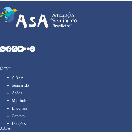
MENU
A ASA
Semiárido
Ações
Multimídia
Enconasa
Contato
Doações
A ASA