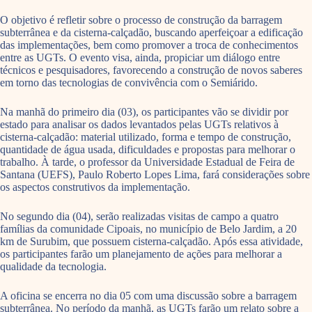
O objetivo é refletir sobre o processo de construção da barragem
subterrânea e da cisterna-calçadão, buscando aperfeiçoar a edificação
das implementações, bem como promover a troca de conhecimentos
entre as UGTs. O evento visa, ainda, propiciar um diálogo entre
técnicos e pesquisadores, favorecendo a construção de novos saberes
em torno das tecnologias de convivência com o Semiárido.
Na manhã do primeiro dia (03), os participantes vão se dividir por
estado para analisar os dados levantados pelas UGTs relativos à
cisterna-calçadão: material utilizado, forma e tempo de construção,
quantidade de água usada, dificuldades e propostas para melhorar o
trabalho. À tarde, o professor da Universidade Estadual de Feira de
Santana (UEFS), Paulo Roberto Lopes Lima, fará considerações sobre
os aspectos construtivos da implementação.
No segundo dia (04), serão realizadas visitas de campo a quatro
famílias da comunidade Cipoais, no município de Belo Jardim, a 20
km de Surubim, que possuem cisterna-calçadão. Após essa atividade,
os participantes farão um planejamento de ações para melhorar a
qualidade da tecnologia.
A oficina se encerra no dia 05 com uma discussão sobre a barragem
subterrânea. No período da manhã, as UGTs farão um relato sobre a