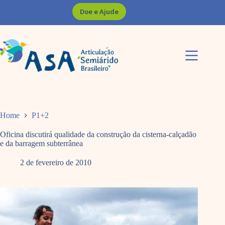
Pular
Doe e Ajude
para
o
conteúdo
Home
P1+2
Oficina discutirá qualidade da construção da cisterna-calçadão
e da barragem subterrânea
2 de fevereiro de 2010