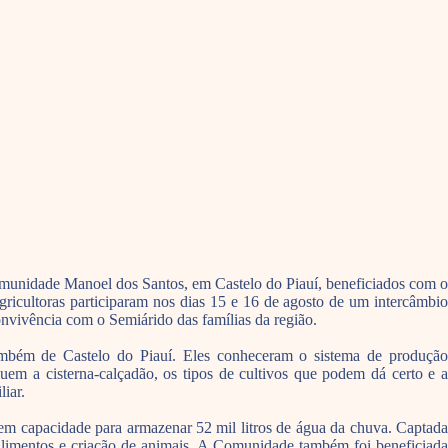
comunidade Manoel dos Santos, em Castelo do Piauí, beneficiados com o
icultoras participaram nos dias 15 e 16 de agosto de um intercâmbio
onvivência com o Semiárido das famílias da região.
também de Castelo do Piauí. Eles conheceram o sistema de produção
em a cisterna-calçadão, os tipos de cultivos que podem dá certo e a
iar.
tem capacidade para armazenar 52 mil litros de água da chuva. Captada
e alimentos e criação de animais. A Comunidade também foi beneficiada