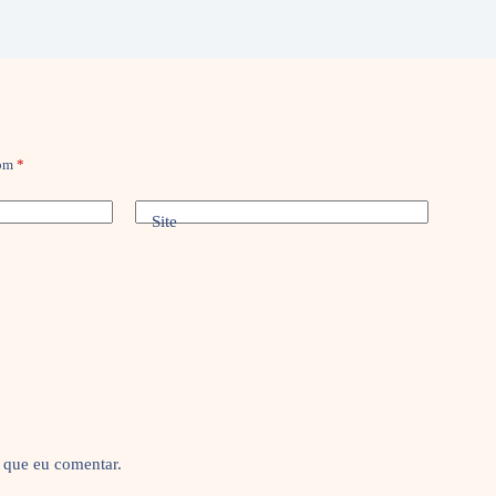
com
*
Site
 que eu comentar.