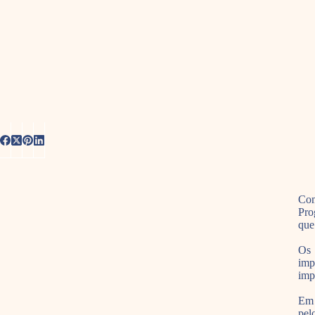
Com
Pro
que
Os 
imp
imp
Em 
pel