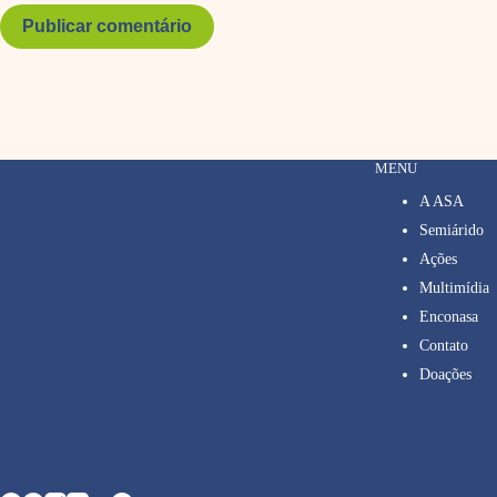
Publicar comentário
MENU
A ASA
Semiárido
Ações
Multimídia
Enconasa
Contato
Doações