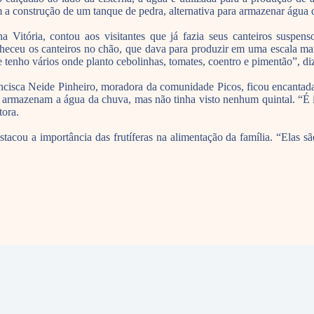
 a construção de um tanque de pedra, alternativa para armazenar água 
a Vitória, contou aos visitantes que já fazia seus canteiros suspe
heceu os canteiros no chão, que dava para produzir em uma escala mai
e tenho vários onde planto cebolinhas, tomates, coentro e pimentão”, diz
ncisca Neide Pinheiro, moradora da comunidade Picos, ficou encantada 
 armazenam a água da chuva, mas não tinha visto nenhum quintal. “É i
tora.
cou a importância das frutíferas na alimentação da família. “Elas são