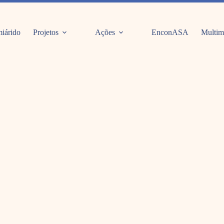
iárido
Projetos
Ações
EnconASA
Multim