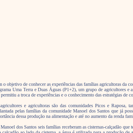
 o objetivo de conhecer as experiências das famílias agricultoras da 
grama Uma Terra e Duas Águas (P1+2), um grupo de agricultores e agr
 permitiu a troca de experiências e o conhecimento das estratégias de c
agricultores e agricultoras são das comunidades Picos e Raposa, 
lantada pelas famílias da comunidade Manoel dos Santos que já possu
ortância dessa produção na alimentação e até no aumento da renda famil
Manoel dos Santos seis famílias receberam as cisternas-calçadão que 
o calçadão ao lado da cisterna, a água é utilizada para a produção d