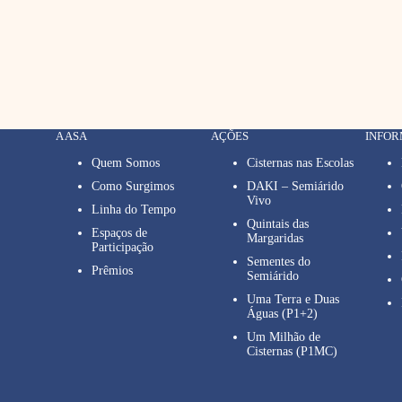
A ASA
AÇÕES
INFO
Quem Somos
Cisternas nas Escolas
Como Surgimos
DAKI – Semiárido
Vivo
Linha do Tempo
Quintais das
Espaços de
Margaridas
Participação
Sementes do
Prêmios
Semiárido
Uma Terra e Duas
Águas (P1+2)
Um Milhão de
Cisternas (P1MC)