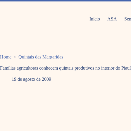
Pular
para
o
conteúdo
Início
ASA
Sem
Home
Quintais das Margaridas
Famílias agricultoras conhecem quintais produtivos no interior do Piauí
19 de agosto de 2009