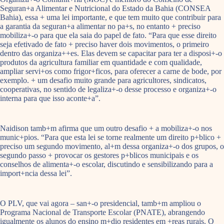
Seguran+a Alimentar e Nutricional do Estado da Bahia (CONSEA
Bahia), essa + uma lei importante, e que tem muito que contribuir para
a garantia da seguran+a alimentar no pa+s, no entanto + preciso
mobiliza+-o para que ela saia do papel de fato. “Para que esse direito
seja efetivado de fato + preciso haver dois movimentos, o primeiro
dentro das organiza++es. Elas devem se capacitar para ter a disposi+-o
produtos da agricultura familiar em quantidade e com qualidade,
ampliar servi+os como frigor+ficos, para oferecer a carne de bode, por
exemplo. + um desafio muito grande para agricultores, sindicatos,
cooperativas, no sentido de legaliza+-o desse processo e organiza+-o
interna para que isso aconte+a”.
Naidison tamb+m afirma que um outro desafio + a mobiliza+-o nos
munic+pios. “Para que esta lei se torne realmente um direito p+blico +
preciso um segundo movimento, al+m dessa organiza+-o dos grupos, o
segundo passo + provocar os gestores p+blicos municipais e os
conselhos de alimenta+-o escolar, discutindo e sensibilizando para a
import+ncia dessa lei”.
O PLV, que vai agora – san+-o presidencial, tamb+m ampliou o
Programa Nacional de Transporte Escolar (PNATE), abrangendo
igualmente os alunos do ensino m+dio residentes em +reas rurais. O