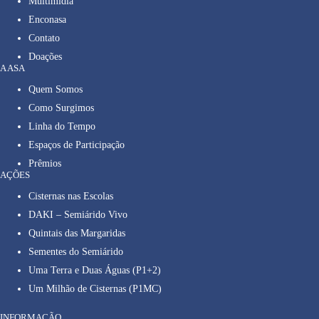
Multimídia
Enconasa
Contato
Doações
A ASA
Quem Somos
Como Surgimos
Linha do Tempo
Espaços de Participação
Prêmios
AÇÕES
Cisternas nas Escolas
DAKI – Semiárido Vivo
Quintais das Margaridas
Sementes do Semiárido
Uma Terra e Duas Águas (P1+2)
Um Milhão de Cisternas (P1MC)
INFORMAÇÃO