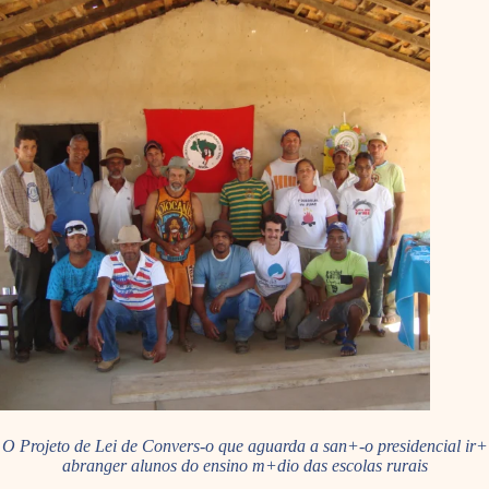
O Projeto de Lei de Convers-o que aguarda a san+-o presidencial ir+
abranger alunos do ensino m+dio das escolas rurais