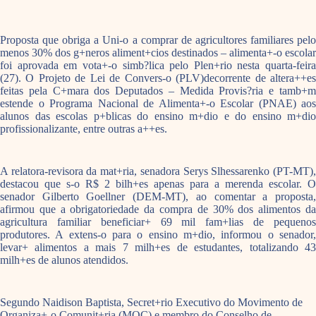
Proposta que obriga a Uni-o a comprar de agricultores familiares pelo
menos 30% dos g+neros aliment+cios destinados – alimenta+-o escolar
foi aprovada em vota+-o simb?lica pelo Plen+rio nesta quarta-feira
(27). O Projeto de Lei de Convers-o (PLV)decorrente de altera++es
feitas pela C+mara dos Deputados – Medida Provis?ria e tamb+m
estende o Programa Nacional de Alimenta+-o Escolar (PNAE) aos
alunos das escolas p+blicas do ensino m+dio e do ensino m+dio
profissionalizante, entre outras a++es.
A relatora-revisora da mat+ria, senadora Serys Slhessarenko (PT-MT),
destacou que s-o R$ 2 bilh+es apenas para a merenda escolar. O
senador Gilberto Goellner (DEM-MT), ao comentar a proposta,
afirmou que a obrigatoriedade da compra de 30% dos alimentos da
agricultura familiar beneficiar+ 69 mil fam+lias de pequenos
produtores. A extens-o para o ensino m+dio, informou o senador,
levar+ alimentos a mais 7 milh+es de estudantes, totalizando 43
milh+es de alunos atendidos.
Segundo Naidison Baptista, Secret+rio Executivo do Movimento de
Organiza+-o Comunit+ria (MOC) e membro do Conselho de