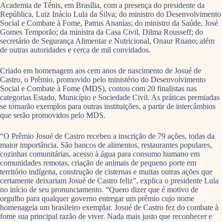
Academia de Tênis, em Brasília, com a presença do presidente da
República, Luiz Inácio Lula da Silva; do ministro do Desenvolvimento
Social e Combate à Fome, Patrus Ananias; do ministro da Saúde, José
Gomes Temporão; da ministra da Casa Civil, Dilma Rousseff; do
secretário de Segurança Alimentar e Nutricional, Onaur Ruano; além
de outras autoridades e cerca de mil convidados.
Criado em homenagem aos cem anos de nascimento de Josué de
Castro, o Prêmio, promovido pelo ministério do Desenvolvimento
Social e Combate à Fome (MDS), contou com 20 finalistas nas
categorias Estado, Município e Sociedade Civil. As práticas premiadas
se tornarão exemplos para outras instituições, a partir de intercâmbios
que serão promovidos pelo MDS.
“O Prêmio Josué de Castro recebeu a inscrição de 79 ações, todas da
maior importância. São bancos de alimentos, restaurantes populares,
cozinhas comunitárias, acesso à água para consumo humano em
comunidades remotas, criação de animais de pequeno porte em
território indígena, construção de cisternas e muitas outras ações que
certamente deixariam Josué de Castro feliz”, explica o presidente Lula
no início de seu pronunciamento. “Quero dizer que é motivo de
orgulho para qualquer governo entregar um prêmio cujo nome
homenageia um brasileiro exemplar. Josué de Castro fez do combate à
fome sua principal razão de viver. Nada mais justo que reconhecer e