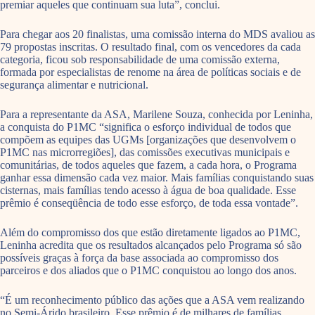
premiar aqueles que continuam sua luta”, conclui.
Para chegar aos 20 finalistas, uma comissão interna do MDS avaliou as
79 propostas inscritas. O resultado final, com os vencedores da cada
categoria, ficou sob responsabilidade de uma comissão externa,
formada por especialistas de renome na área de políticas sociais e de
segurança alimentar e nutricional.
Para a representante da ASA, Marilene Souza, conhecida por Leninha,
a conquista do P1MC “significa o esforço individual de todos que
compõem as equipes das UGMs [organizações que desenvolvem o
P1MC nas microrregiões], das comissões executivas municipais e
comunitárias, de todos aqueles que fazem, a cada hora, o Programa
ganhar essa dimensão cada vez maior. Mais famílias conquistando suas
cisternas, mais famílias tendo acesso à água de boa qualidade. Esse
prêmio é conseqüência de todo esse esforço, de toda essa vontade”.
Além do compromisso dos que estão diretamente ligados ao P1MC,
Leninha acredita que os resultados alcançados pelo Programa só são
possíveis graças à força da base associada ao compromisso dos
parceiros e dos aliados que o P1MC conquistou ao longo dos anos.
“É um reconhecimento público das ações que a ASA vem realizando
no Semi-Árido brasileiro. Esse prêmio é de milhares de famílias,