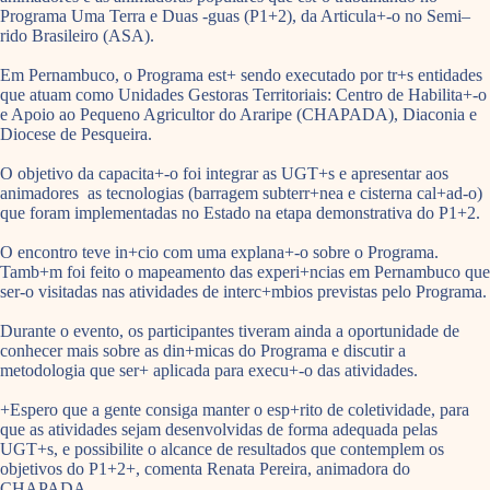
Programa Uma Terra e Duas -guas (P1+2), da Articula+-o no Semi–
rido Brasileiro (ASA).
Em Pernambuco, o Programa est+ sendo executado por tr+s entidades
que atuam como Unidades Gestoras Territoriais: Centro de Habilita+-o
e Apoio ao Pequeno Agricultor do Araripe (CHAPADA), Diaconia e
Diocese de Pesqueira.
O objetivo da capacita+-o foi integrar as UGT+s e apresentar aos
animadores as tecnologias (barragem subterr+nea e cisterna cal+ad-o)
que foram implementadas no Estado na etapa demonstrativa do P1+2.
O encontro teve in+cio com uma explana+-o sobre o Programa.
Tamb+m foi feito o mapeamento das experi+ncias em Pernambuco que
ser-o visitadas nas atividades de interc+mbios previstas pelo Programa.
Durante o evento, os participantes tiveram ainda a oportunidade de
conhecer mais sobre as din+micas do Programa e discutir a
metodologia que ser+ aplicada para execu+-o das atividades.
+Espero que a gente consiga manter o esp+rito de coletividade, para
que as atividades sejam desenvolvidas de forma adequada pelas
UGT+s, e possibilite o alcance de resultados que contemplem os
objetivos do P1+2+, comenta Renata Pereira, animadora do
CHAPADA.