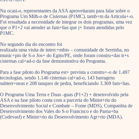
Na ocasi-o, representantes da ASA aproveitaram para falar sobre o
Programa Um Milh-o de Cisternas (P1MC), tamb+m da Articula+-o.
Foi ressaltada a necessidade de integrar os dois programas, uma vez
que o P1+2 vai atender as fam+lias que j+ foram atendidas pelo
P1MC.
No segundo dia do encontro foi
realizada uma visita de interc+mbio – comunidade de Serrinha, no
munic+pio de S-o Jos+ do Egito/PE, onde foram constru+das tr+s
cisternas cal+ad-o da fase demonstrativa do Programa.
Para a fase piloto do Programa est+ prevista a constru+-o de 1.497
tecnologias, sendo 1.146 cisternas cal+ad-o, 143 barragens
subterr+neas e 208 tanques de pedra, beneficiando 3.369 fam+lias.
O Programa Uma Terra e Duas -guas (P1+2) + desenvolvido pela
ASA e na fase piloto conta com a parceria do Minist+rio do
Desenvolvimento Social e Combate – Fome (MDS), Companhia de
Desenvolvimento dos Vales do S-o Francisco e do Parna+ba
(Codevasf) e Minist+rio do Desenvolvimento Agr+rio (MDA).