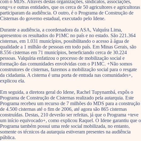
com o MDS. Através destas organizações, sindicatos, associações,
ong+s e outras entidades, que os cerca de 50 agricultores e agricultoras
participaram da audiência. O outro, é o Programa de Construção de
Cisternas do governo estadual, executado pelo Idene.
Durante a audiência, a coordenadora da ASA, Valquíra Lima,
apresentou os resultados do P1MC no país e no estado. São 221.364
cisternas, em 1.031 municípios, possibilitando o acesso à água de
qualidade a 1 milhão de pessoas em todo país. Em Minas Gerais, são
8.556 cisternas em 71 municípios, beneficiando cerca de 30.224
pessoas. Valquíria enfatizou o processo de mobilização social e
formação das comunidades envolvidas com o P1MC. +Não somos
construtores de cisternas, fazemos a mobilização social para o resgate
da cidadania. A cisterna é uma porta de entrada nas comunidades+,
explicou ela.
Em seguida, a diretora geral do Idene, Rachel Tupynambá, expôs o
Programa de Construção de Cisternas realizado pela autarquia. Este
Programa recebeu um recurso de 7 milhões do MDS para a construção
de 4.500 cisternas até o fim de 2006, até agora são 865 cisternas
construídas. Destas, 210 deverão ser refeitas, já que o Programa +teve
um início equivocado+, como explicou Raquel. O Idene garantiu que o
Programa também possui uma rede social mobilizada, no entanto,
somente os técnicos da autarquia estiveram presentes na audiência
pública.