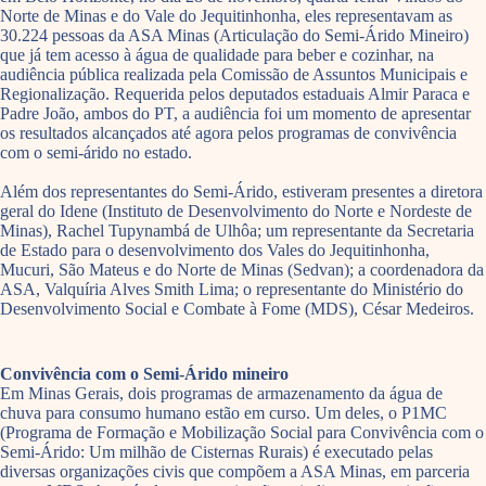
Norte de Minas e do Vale do Jequitinhonha, eles representavam as
30.224 pessoas da ASA Minas (Articulação do Semi-Árido Mineiro)
que já tem acesso à água de qualidade para beber e cozinhar, na
audiência pública realizada pela Comissão de Assuntos Municipais e
Regionalização. Requerida pelos deputados estaduais Almir Paraca e
Padre João, ambos do PT, a audiência foi um momento de apresentar
os resultados alcançados até agora pelos programas de convivência
com o semi-árido no estado.
Além dos representantes do Semi-Árido, estiveram presentes a diretora
geral do Idene (Instituto de Desenvolvimento do Norte e Nordeste de
Minas), Rachel Tupynambá de Ulhôa; um representante da Secretaria
de Estado para o desenvolvimento dos Vales do Jequitinhonha,
Mucuri, São Mateus e do Norte de Minas (Sedvan); a coordenadora da
ASA, Valquíria Alves Smith Lima; o representante do Ministério do
Desenvolvimento Social e Combate à Fome (MDS), César Medeiros.
Convivência com o Semi-Árido mineiro
Em Minas Gerais, dois programas de armazenamento da água de
chuva para consumo humano estão em curso. Um deles, o P1MC
(Programa de Formação e Mobilização Social para Convivência com o
Semi-Árido: Um milhão de Cisternas Rurais) é executado pelas
diversas organizações civis que compõem a ASA Minas, em parceria