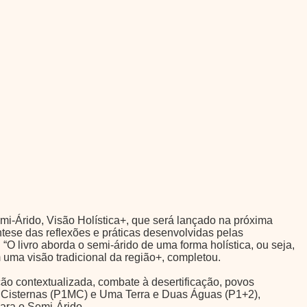
mi-Árido, Visão Holística+, que será lançado na próxima
tese das reflexões e práticas desenvolvidas pelas
O livro aborda o semi-árido de uma forma holística, ou seja,
m uma visão tradicional da região+, completou.
ão contextualizada, combate à desertificação, povos
 de Cisternas (P1MC) e Uma Terra e Duas Águas (P1+2),
ara o Semi-Árido.