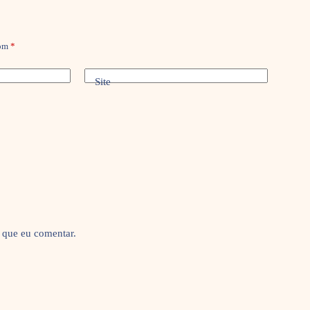
com
*
Site
 que eu comentar.