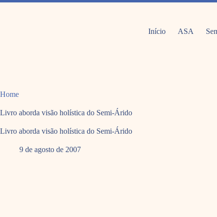
Pular
para
o
conteúdo
Início
ASA
Sem
Home
Livro aborda visão holística do Semi-Árido
Livro aborda visão holística do Semi-Árido
9 de agosto de 2007