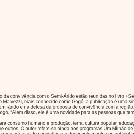
o da convivência com o Semi-Árido estão reunidas no livro +Se
to Malvezzi, mais conhecido como Gogó, a publicação é uma sín
mi-árido e na defesa da proposta de convivência com a região. “
se Gogó. “Além disso, ele é uma novidade para as pessoas que te
ra consumo humano e produção, terra, cultura popular, educaç
entre outros. O autor refere-se ainda aos programas Um Milhão
 como práticas de convivência e desenvolvimento sustentável p