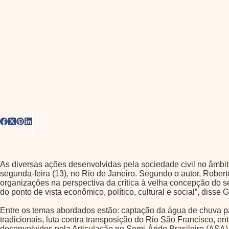
As diversas ações desenvolvidas pela sociedade civil no âmbit
segunda-feira (13), no Rio de Janeiro. Segundo o autor, Rober
organizações na perspectiva da crítica à velha concepção do se
do ponto de vista econômico, político, cultural e social”, dis
Entre os temas abordados estão: captação da água de chuva pa
tradicionais, luta contra transposição do Rio São Francisco, 
desenvolvidos pela Articulação no Semi-Árido Brasileiro (ASA)