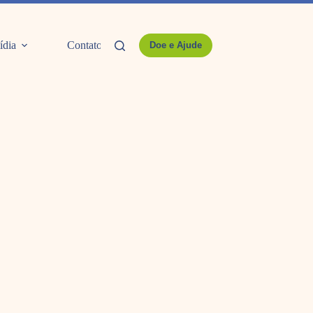
ídia
Contato
Doe e Ajude