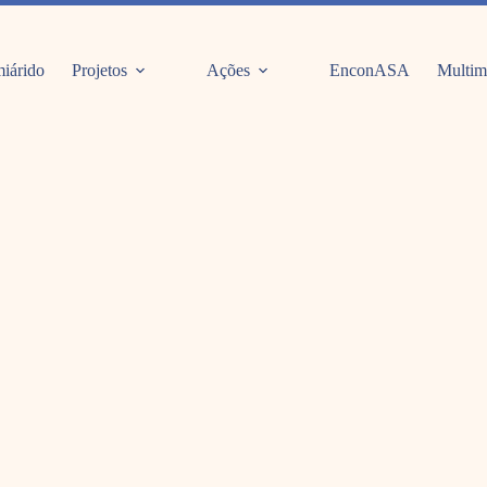
iárido
Projetos
Ações
EnconASA
Multim