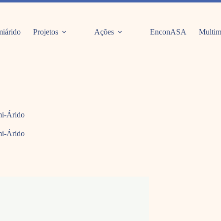
iárido
Projetos
Ações
EnconASA
Multim
mi-Árido
mi-Árido