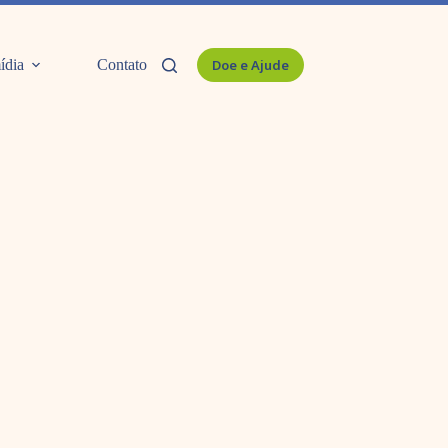
ídia
Contato
Doe e Ajude