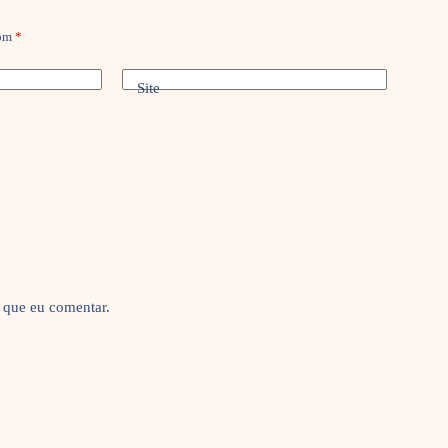
com
*
Site
 que eu comentar.