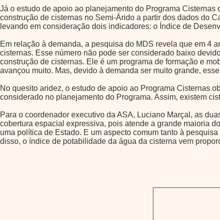
Já o estudo de apoio ao planejamento do Programa Cisternas 
construção de cisternas no Semi-Árido a partir dos dados do Ca
levando em consideração dois indicadores: o Índice de Desen
Em relação à demanda, a pesquisa do MDS revela que em 4 ano
cisternas. Esse número não pode ser considerado baixo devid
construção de cisternas. Ele é um programa de formação e mobi
avançou muito. Mas, devido à demanda ser muito grande, esse 
No quesito aridez, o estudo de apoio ao Programa Cisternas o
considerado no planejamento do Programa. Assim, existem cis
Para o coordenador executivo da ASA, Luciano Marçal, as dua
cobertura espacial expressiva, pois atende a grande maioria d
uma política de Estado. E um aspecto comum tanto à pesquis
disso, o índice de potabilidade da água da cisterna vem propo