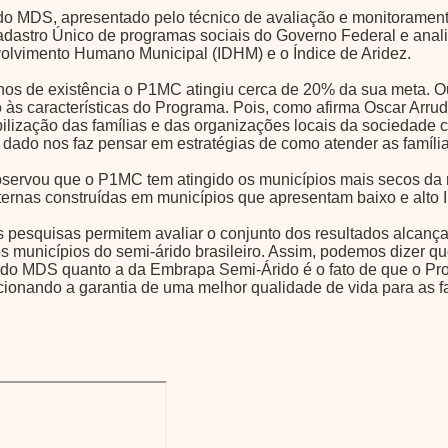
do MDS, apresentado pelo técnico de avaliação e monitoramen
dastro Único de programas sociais do Governo Federal e analiso
volvimento Humano Municipal (IDHM) e o Índice de Aridez.
s de existência o P1MC atingiu cerca de 20% da sua meta. Ou
o às características do Programa. Pois, como afirma Oscar Ar
lização das famílias e das organizações locais da sociedade c
dado nos faz pensar em estratégias de como atender as família
bservou que o P1MC tem atingido os municípios mais secos da r
ternas construídas em municípios que apresentam baixo e alto
s pesquisas permitem avaliar o conjunto dos resultados alca
os municípios do semi-árido brasileiro. Assim, podemos dizer q
a do MDS quanto a da Embrapa Semi-Árido é o fato de que o P
rcionando a garantia de uma melhor qualidade de vida para as f