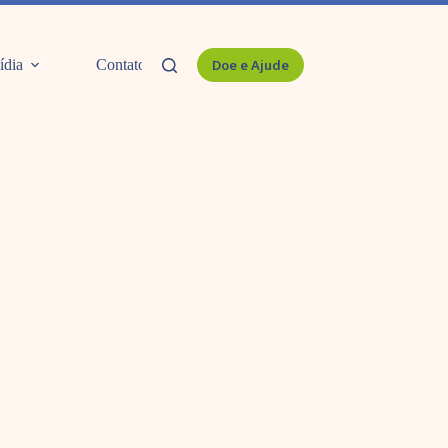
ídia
Contato
Doe e Ajude