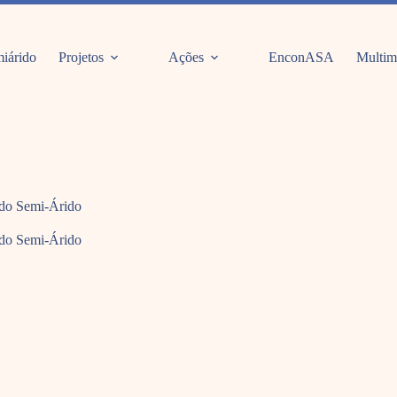
iárido
Projetos
Ações
EnconASA
Multim
 do Semi-Árido
 do Semi-Árido