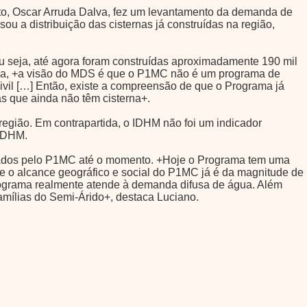
to, Oscar Arruda Dalva, fez um levantamento da demanda de
u a distribuição das cisternas já construídas na região,
 seja, até agora foram construídas aproximadamente 190 mil
ruda, +a visão do MDS é que o P1MC não é um programa de
ivil […] Então, existe a compreensão de que o Programa já
s que ainda não têm cisterna+.
egião. Em contrapartida, o IDHM não foi um indicador
 IDHM.
nçados pelo P1MC até o momento. +Hoje o Programa tem uma
ue o alcance geográfico e social do P1MC já é da magnitude de
rograma realmente atende à demanda difusa de água. Além
amílias do Semi-Árido+, destaca Luciano.