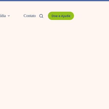
ídia
Contato
Doe e Ajude