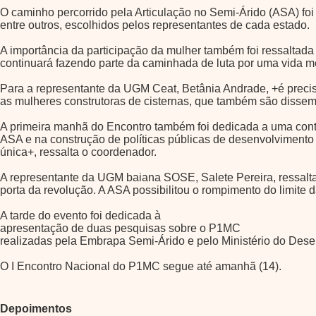
O caminho percorrido pela Articulação no Semi-Árido (ASA) fo
entre outros, escolhidos pelos representantes de cada estado.
A importância da participação da mulher também foi ressaltada
continuará fazendo parte da caminhada de luta por uma vida me
Para a representante da UGM Ceat, Betânia Andrade, +é precis
as mulheres construtoras de cisternas, que também são dissem
A primeira manhã do Encontro também foi dedicada a uma cont
ASA e na construção de políticas públicas de desenvolvimento
única+, ressalta o coordenador.
A representante da UGM baiana SOSE, Salete Pereira, ressal
porta da revolução. A ASA possibilitou o rompimento do limite
A tarde do evento foi dedicada à
apresentação de duas pesquisas sobre o P1MC
realizadas pela Embrapa Semi-Árido e pelo Ministério do Des
O I Encontro Nacional do P1MC segue até amanhã (14).
Depoimentos