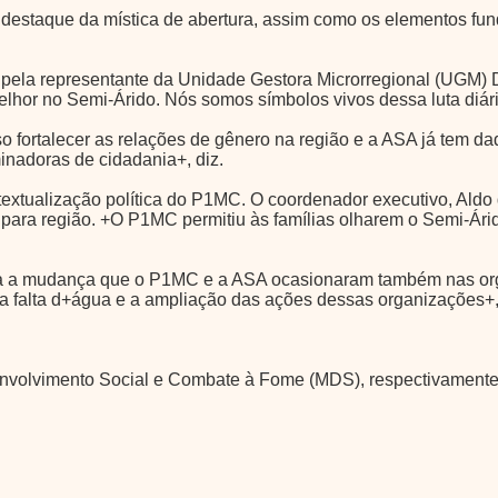
i destaque da mística de abertura, assim como os elementos fu
 pela representante da Unidade Gestora Microrregional (UGM) Di
lhor no Semi-Árido. Nós somos símbolos vivos dessa luta diária
o fortalecer as relações de gênero na região e a ASA já tem d
inadoras de cidadania+, diz.
extualização política do P1MC. O coordenador executivo, Ald
 para região. +O P1MC permitiu às famílias olharem o Semi-Ár
ta a mudança que o P1MC e a ASA ocasionaram também nas orga
 da falta d+água e a ampliação das ações dessas organizações+,
envolvimento Social e Combate à Fome (MDS), respectivamente