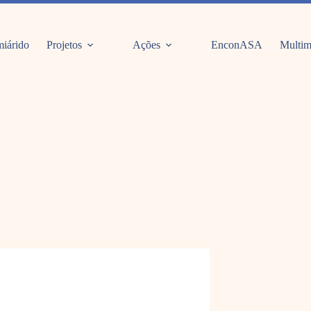
iárido
Projetos
Ações
EnconASA
Multim