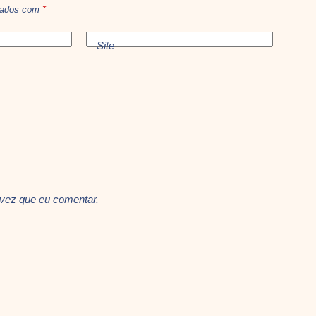
rcados com
*
Site
 vez que eu comentar.