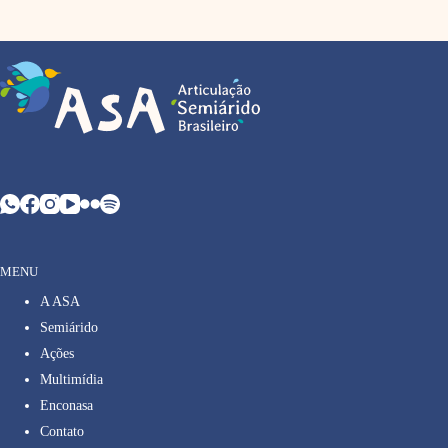
MENU
A ASA
Semiárido
Ações
Multimídia
Enconasa
Contato