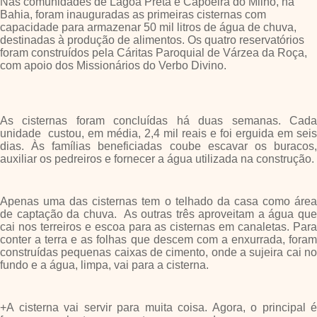
Nas comunidades de Lagoa Preta e Capoeira do Milho, na
Bahia, foram inauguradas as primeiras cisternas com
capacidade para armazenar 50 mil litros de água de chuva,
destinadas à produção de alimentos. Os quatro reservatórios
foram construídos pela Cáritas Paroquial de Várzea da Roça,
com apoio dos Missionários do Verbo Divino.
As cisternas foram concluídas há duas semanas. Cada
unidade custou, em média, 2,4 mil reais e foi erguida em seis
dias. Às famílias beneficiadas coube escavar os buracos,
auxiliar os pedreiros e fornecer a água utilizada na construção.
Apenas uma das cisternas tem o telhado da casa como área
de captação da chuva. As outras três aproveitam a água que
cai nos terreiros e escoa para as cisternas em canaletas. Para
conter a terra e as folhas que descem com a enxurrada, foram
construídas pequenas caixas de cimento, onde a sujeira cai no
fundo e a água, limpa, vai para a cisterna.
+A cisterna vai servir para muita coisa. Agora, o principal é