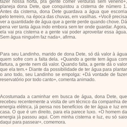
fazer nossa horta, pra gente comer verduras sem veneno+,
planeja dona Dete, que conquistou a cisterna de número 1.
Antes da cisterna, dona Dete guardava a água que escorria
pelo terreiro, na época das chuvas, em vasilhas. +Você precisa
ver a quantidade de água que a gente perde quando chove. Dá
pena ver tanta água indo embora sem ter onde guardar. Agora,
ela vai pra cisterna e a gente vai poder aproveitar essa água.
Sem água ninguém faz nada+, afirma.
Para seu Landinho, marido de dona Dete, só dá valor à água
quem sofre com a falta dela. +Quando a gente tem água com
fartura, a gente nem dá valor. Quando falta, a gente dá o valor
que ela tem.+ Diante da possibilidade de ter água para plantar
o ano todo, seu Landinho se empolga: +Dá vontade de fazer
reservatório por todo canto+, comenta animado.
Acostumada a caminhar em busca de água, dona Dete, que
recebeu recentemente a visita de um técnico da companhia de
energia elétrica, já pensa nos benefícios de ter água e luz em
casa. O que é um direito, para ela parece luxo. +O homem da
energia já passou aqui. Com minha cisterna e luz, eu só saio
daqui para passear+, comemora.