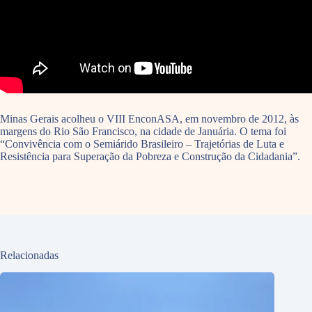
Minas Gerais acolheu o VIII EnconASA, em novembro de 2012, às
margens do Rio São Francisco, na cidade de Januária. O tema foi
“Convivência com o Semiárido Brasileiro – Trajetórias de Luta e
Resistência para Superação da Pobreza e Construção da Cidadania”.
Relacionadas