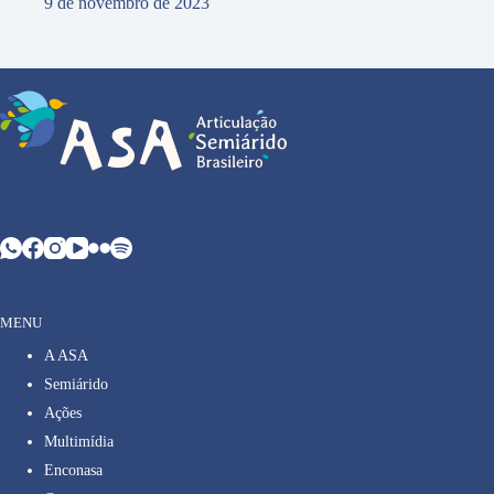
9 de novembro de 2023
MENU
A ASA
Semiárido
Ações
Multimídia
Enconasa