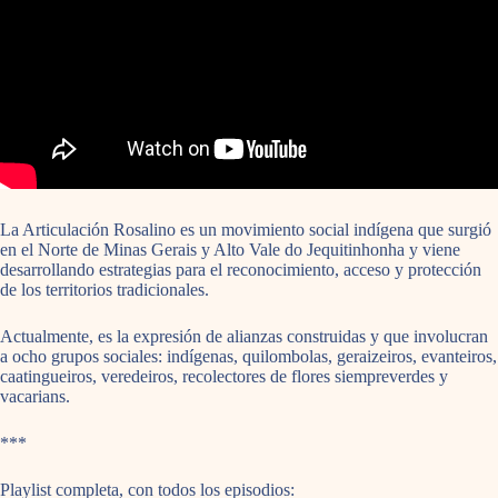
La Articulación Rosalino es un movimiento social indígena que surgió
en el Norte de Minas Gerais y Alto Vale do Jequitinhonha y viene
desarrollando estrategias para el reconocimiento, acceso y protección
de los territorios tradicionales.
Actualmente, es la expresión de alianzas construidas y que involucran
a ocho grupos sociales: indígenas, quilombolas, geraizeiros, evanteiros,
caatingueiros, veredeiros, recolectores de flores siempreverdes y
vacarians.
***
Playlist completa, con todos los episodios: