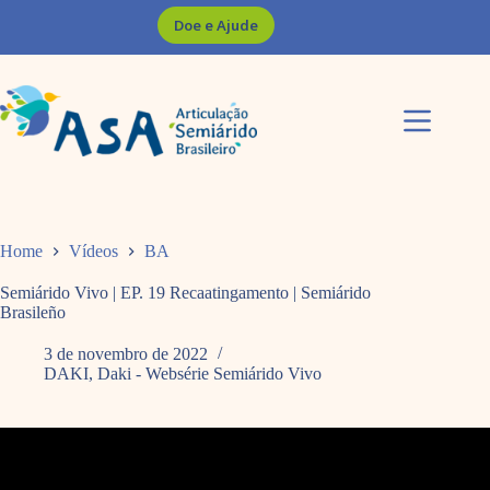
Pular
Doe e Ajude
para
o
conteúdo
Home
Vídeos
BA
Semiárido Vivo | EP. 19 Recaatingamento | Semiárido
Brasileño
3 de novembro de 2022
DAKI
,
Daki - Websérie Semiárido Vivo