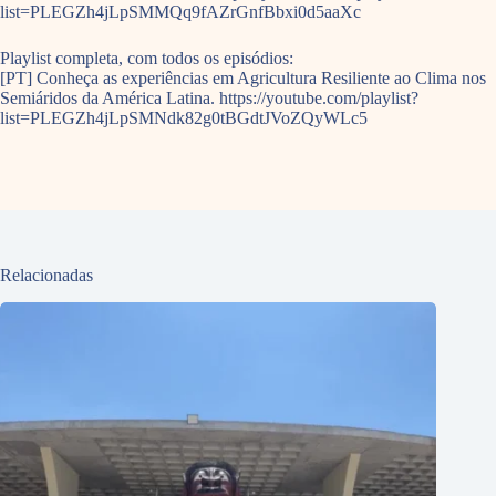
list=PLEGZh4jLpSMMQq9fAZrGnfBbxi0d5aaXc
Playlist completa, com todos os episódios:
[PT] Conheça as experiências em Agricultura Resiliente ao Clima nos
Semiáridos da América Latina. https://youtube.com/playlist?
list=PLEGZh4jLpSMNdk82g0tBGdtJVoZQyWLc5
Relacionadas