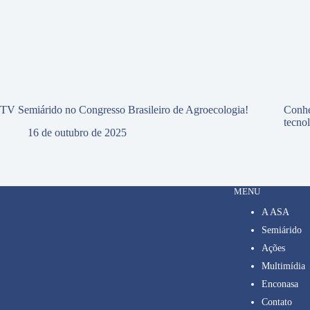
TV Semiárido no Congresso Brasileiro de Agroecologia!
Conhe
tecno
16 de outubro de 2025
MENU
A ASA
Semiárido
Ações
Multimídia
Enconasa
Contato