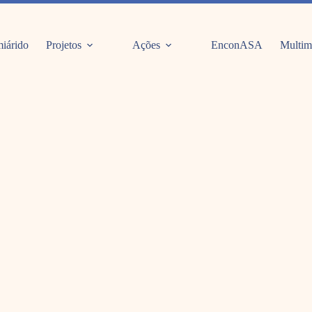
iárido
Projetos
Ações
EnconASA
Multim