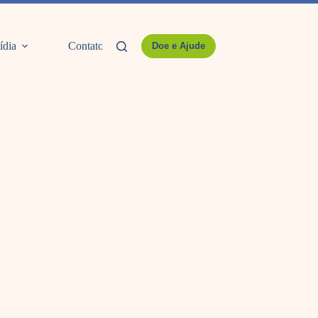
ídia
Contato
Doe e Ajude