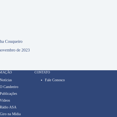
cha Couqueiro
novembro de 2023
RMAÇÃO
CONTATO
Notícias
Fale Conosco
O Candeeiro
Publicações
Vídeos
Rádio ASA
Giro na Mídia