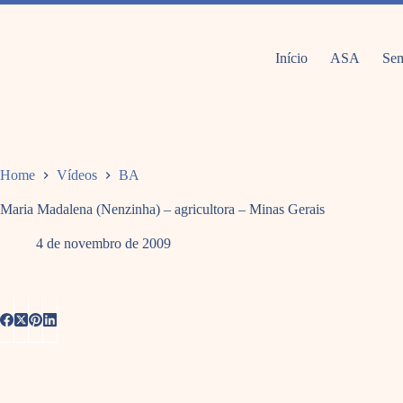
Pular
para
o
conteúdo
Início
ASA
Sem
Home
Vídeos
BA
Maria Madalena (Nenzinha) – agricultora – Minas Gerais
4 de novembro de 2009