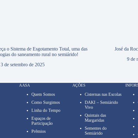
ça o Sistema de Esgotamento Total, uma das
José da Ro
logias do saneamento rural no semiárido!
9 de 
3 de setembro de 2025
A ASA
AÇÕES
INFO
Quem Somos
Cisternas nas Escolas
Como Surgimos
DAKI – Semiárido
Vivo
Linha do Tempo
Quintais das
Espaços de
Margaridas
Participação
Sementes do
Prêmios
Semiárido