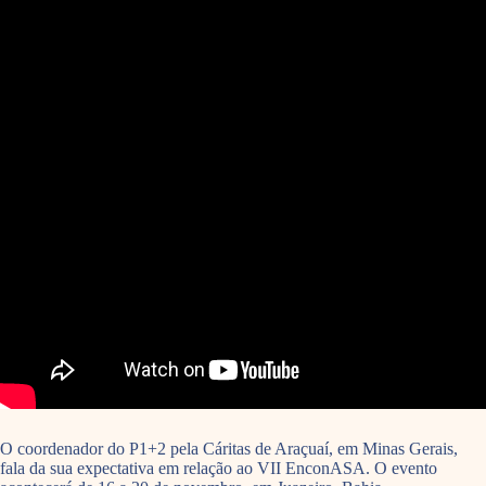
O coordenador do P1+2 pela Cáritas de Araçuaí, em Minas Gerais,
fala da sua expectativa em relação ao VII EnconASA. O evento