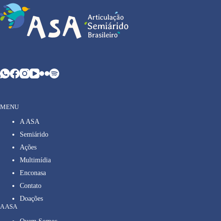
MENU
A ASA
Semiárido
Ações
Multimídia
Enconasa
Contato
Doações
A ASA