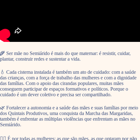
🌾 Ser mãe no Semiárido é mais do que maternar: é resistir, cuidar,
plantar, construir redes e sustentar a vida.
💧 Cada cisterna instalada é também um ato de cuidado: com a saúde
das crianças, com a força de trabalho das mulheres e com a dignidade
das famílias. Com o apoio das cirandas populares, muitas mães
conseguem participar de espaços formativos e políticos. Porque o
cuidado é um dever coletivo e precisa ser compartilhado.
🌿 Fortalecer a autonomia e a saúde das mães e suas famílias por meio
dos Quintais Produtivos, uma conquista da Marcha das Margaridas,
também é enfrentar as múltiplas violências que enfrentam as mães no
Semiárido.
✊🏽 É por todas as mulheres: as que são mães, as que optaram por não