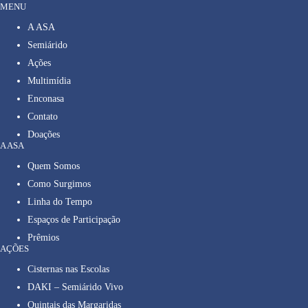
MENU
A ASA
Semiárido
Ações
Multimídia
Enconasa
Contato
Doações
A ASA
Quem Somos
Como Surgimos
Linha do Tempo
Espaços de Participação
Prêmios
AÇÕES
Cisternas nas Escolas
DAKI – Semiárido Vivo
Quintais das Margaridas