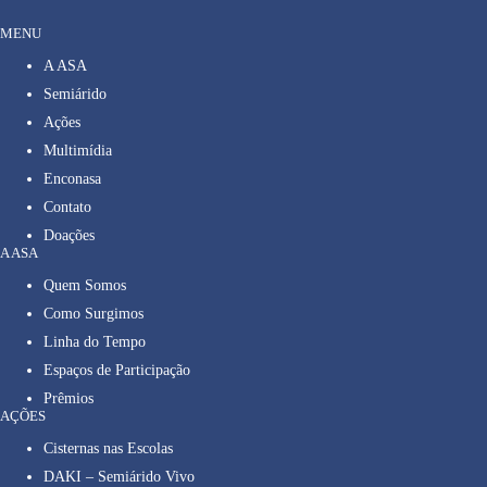
MENU
A ASA
Semiárido
Ações
Multimídia
Enconasa
Contato
Doações
A ASA
Quem Somos
Como Surgimos
Linha do Tempo
Espaços de Participação
Prêmios
AÇÕES
Cisternas nas Escolas
DAKI – Semiárido Vivo