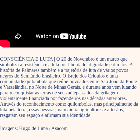
CONSCIÊNCIA E LUTA | O 20 de Novembro é um marco que
simboliza a resistência e a luta por liberdade, dignidade e direitos. A
história de Palmares também é a trajetória de luta de vários povos
negros do Semiárido brasileiro. O Brejo dos Crioulos é uma
comunidade quilombola que reúne povoados entre São João da Ponte
e Varzelândia, no Norte de Minas Gerais, e durante anos vem lutando
para reconquistar as terras de seus antepassados da grilagem
violentamente financiada por fazendeiros nas décadas anteriores.
Através do reconhecimento como quilombolas, mas principalmente da
luta pela terra, essas pessoas, na maioria agricultores e artesãos,
resgatam seu espaço e afirmam sua identidade.
Imagens: Hugo de Lima / Asacom