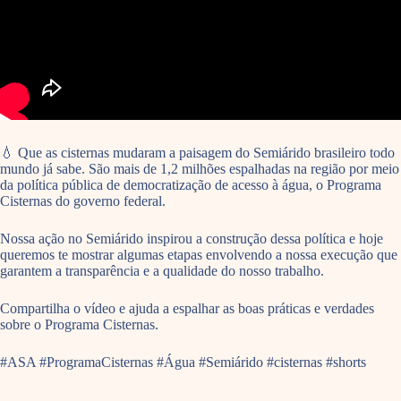
💧 Que as cisternas mudaram a paisagem do Semiárido brasileiro todo
mundo já sabe. São mais de 1,2 milhões espalhadas na região por meio
da política pública de democratização de acesso à água, o Programa
Cisternas do governo federal.
Nossa ação no Semiárido inspirou a construção dessa política e hoje
queremos te mostrar algumas etapas envolvendo a nossa execução que
garantem a transparência e a qualidade do nosso trabalho.
Compartilha o vídeo e ajuda a espalhar as boas práticas e verdades
sobre o Programa Cisternas.
#ASA #ProgramaCisternas #Água #Semiárido #cisternas #shorts