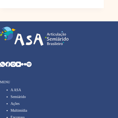
MENU
A ASA
Semiárido
Ações
Multimídia
Enconasa