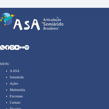
MENU
A ASA
Semiárido
Ações
Multimídia
Enconasa
Contato
Doações