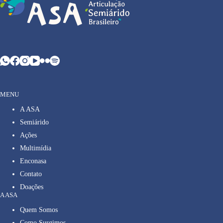
MENU
A ASA
Semiárido
Ações
Multimídia
Enconasa
Contato
Doações
A ASA
Quem Somos
Como Surgimos