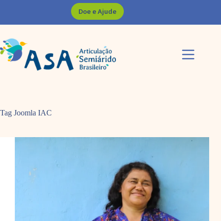
Pular
Doe e Ajude
para
o
conteúdo
Tag Joomla
IAC