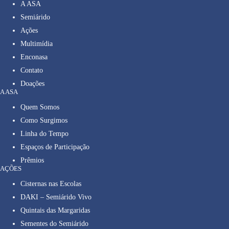
A ASA
Semiárido
Ações
Multimídia
Enconasa
Contato
Doações
A ASA
Quem Somos
Como Surgimos
Linha do Tempo
Espaços de Participação
Prêmios
AÇÕES
Cisternas nas Escolas
DAKI – Semiárido Vivo
Quintais das Margaridas
Sementes do Semiárido