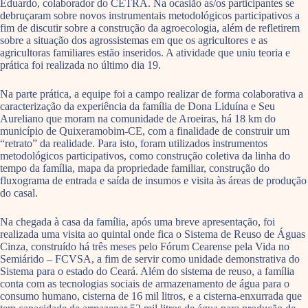
Eduardo, colaborador do CETRA. Na ocasião as/os participantes se
debruçaram sobre novos instrumentais metodológicos participativos a
fim de discutir sobre a construção da agroecologia, além de refletirem
sobre a situação dos agrossistemas em que os agricultores e as
agricultoras familiares estão inseridos. A atividade que uniu teoria e
prática foi realizada no último dia 19.
Na parte prática, a equipe foi a campo realizar de forma colaborativa a
caracterização da experiência da família de Dona Liduína e Seu
Aureliano que moram na comunidade de Aroeiras, há 18 km do
município de Quixeramobim-CE, com a finalidade de construir um
“retrato” da realidade. Para isto, foram utilizados instrumentos
metodológicos participativos, como construção coletiva da linha do
tempo da família, mapa da propriedade familiar, construção do
fluxograma de entrada e saída de insumos e visita às áreas de produção
do casal.
Na chegada à casa da família, após uma breve apresentação, foi
realizada uma visita ao quintal onde fica o Sistema de Reuso de Águas
Cinza, construído há três meses pelo Fórum Cearense pela Vida no
Semiárido – FCVSA, a fim de servir como unidade demonstrativa do
Sistema para o estado do Ceará. Além do sistema de reuso, a família
conta com as tecnologias sociais de armazenamento de água para o
consumo humano, cisterna de 16 mil litros, e a cisterna-enxurrada que