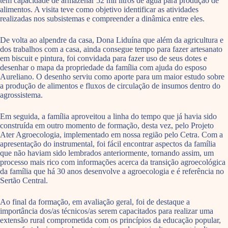
tem capacidade de armazenar 52 mil litros de água para produção de
alimentos. A visita teve como objetivo identificar as atividades
realizadas nos subsistemas e compreender a dinâmica entre eles.
De volta ao alpendre da casa, Dona Liduína que além da agricultura e
dos trabalhos com a casa, ainda consegue tempo para fazer artesanato
em biscuit e pintura, foi convidada para fazer uso de seus dotes e
desenhar o mapa da propriedade da família com ajuda do esposo
Aureliano. O desenho serviu como aporte para um maior estudo sobre
a produção de alimentos e fluxos de circulação de insumos dentro do
agrossistema.
Em seguida, a família aproveitou a linha do tempo que já havia sido
construída em outro momento de formação, desta vez, pelo Projeto
Ater Agroecologia, implementado em nossa região pelo Cetra. Com a
apresentação do instrumental, foi fácil encontrar aspectos da família
que não haviam sido lembrados anteriormente, tornando assim, um
processo mais rico com informações acerca da transição agroecológica
da família que há 30 anos desenvolve a agroecologia e é referência no
Sertão Central.
Ao final da formação, em avaliação geral, foi de destaque a
importância dos/as técnicos/as serem capacitados para realizar uma
extensão rural comprometida com os princípios da educação popular,