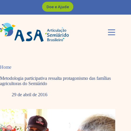
Pular
Doe e Ajude
para
o
conteúdo
Home
Metodologia participativa ressalta protagonismo das famílias
agricultoras do Semiárido
29 de abril de 2016