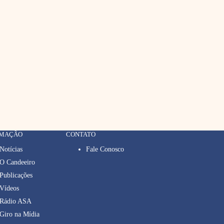
RMAÇÃO
CONTATO
Notícias
Fale Conosco
O Candeeiro
Publicações
Vídeos
Rádio ASA
Giro na Mídia