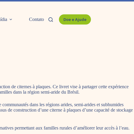
ídia
Contato
Doe e Ajude
tion de citernes à plaques. Ce livret vise à partager cette expérience
amilles dans la région semi-aride du Brésil.
e communautés dans les régions arides, semi-arides et subhumides
essus de construction d’une citerne à plaques d’une capacité de stockage
atives permettant aux familles rurales d’améliorer leur accès à l’eau.