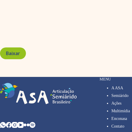
Baixar
MENU
A ASA
Semiárido
Ações
Multimídia
Enconasa
Contato