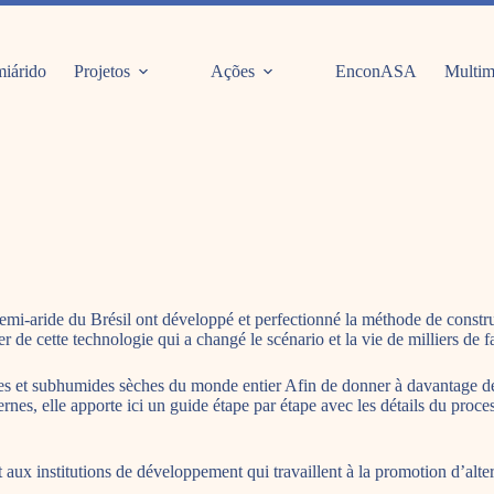
iárido
Projetos
Ações
EnconASA
Multim
emi-aride du Brésil ont développé et perfectionné la méthode de construc
r de cette technologie qui a changé le scénario et la vie de milliers de f
es et subhumides sèches du monde entier Afin de donner à davantage d
rnes, elle apporte ici un guide étape par étape avec les détails du proc
ux institutions de développement qui travaillent à la promotion d’altern