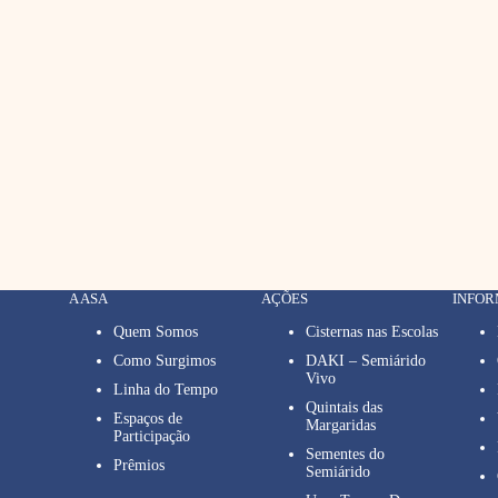
A ASA
AÇÕES
INFO
Quem Somos
Cisternas nas Escolas
Como Surgimos
DAKI – Semiárido
Vivo
Linha do Tempo
Quintais das
Espaços de
Margaridas
Participação
Sementes do
Prêmios
Semiárido