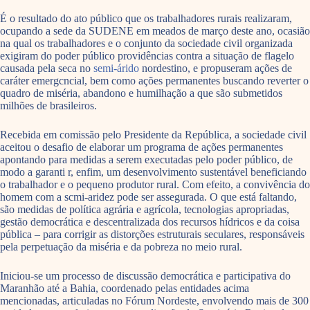
É o resultado do ato público que os trabalhadores rurais realizaram,
ocupando a sede da SUDENE em meados de março deste ano, ocasião
na qual os trabalhadores e o conjunto da sociedade civil organizada
exigiram do poder público providências contra a situação de flagelo
causada pela seca no
semi-árido
nordestino, e propuseram ações de
caráter emergcncial, bem como ações permanentes buscando reverter o
quadro de miséria, abandono e humilhação a que são submetidos
milhões de brasileiros.
Recebida em comissão pelo Presidente da República, a sociedade civil
aceitou o desafio de elaborar um programa de ações permanentes
apontando para medidas a serem executadas pelo poder público, de
modo a garanti r, enfim, um desenvolvimento sustentável beneficiando
o trabalhador e o pequeno produtor rural. Com efeito, a convivência do
homem com a scmi-aridez pode ser assegurada. O que está faltando,
são medidas de política agrária e agrícola, tecnologias apropriadas,
gestão democrática e descentralizada dos recursos hídricos e da coisa
pública – para corrigir as distorções estruturais seculares, responsáveis
pela perpetuação da miséria e da pobreza no meio rural.
Iniciou-se um processo de discussão democrática e participativa do
Maranhão até a Bahia, coordenado pelas entidades acima
mencionadas, articuladas no Fórum Nordeste, envolvendo mais de 300