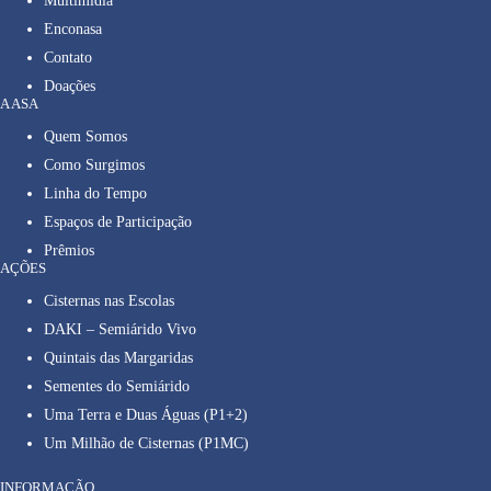
Multimídia
Enconasa
Contato
Doações
A ASA
Quem Somos
Como Surgimos
Linha do Tempo
Espaços de Participação
Prêmios
AÇÕES
Cisternas nas Escolas
DAKI – Semiárido Vivo
Quintais das Margaridas
Sementes do Semiárido
Uma Terra e Duas Águas (P1+2)
Um Milhão de Cisternas (P1MC)
INFORMAÇÃO