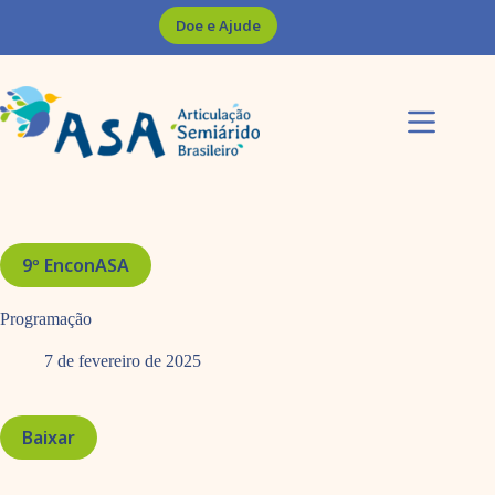
Pular
Doe e Ajude
para
o
conteúdo
9º EnconASA
Programação
7 de fevereiro de 2025
Baixar