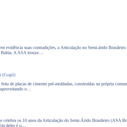
m evidência suas contradições, a Articulação no Semi-árido Brasileir
, Bahia. A ASA trouxe…
i (Gogó)
, feita de placas de cimento pré-moldadas, construídas na própria comun
, aproveitando o…
 celebra os 10 anos da Articulação do Semi-Árido Brasileiro (ASA Bra
. Um deles é o…