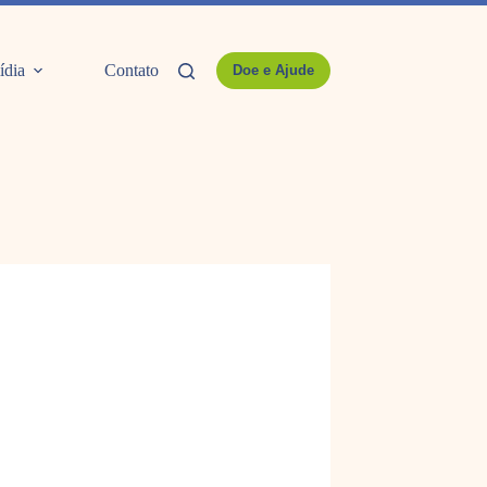
ídia
Contato
Doe e Ajude