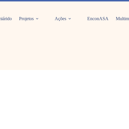
iárido
Projetos
Ações
EnconASA
Multim