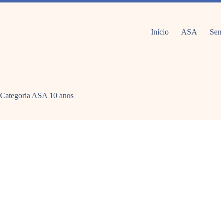
Pular
para
o
conteúdo
Início
ASA
Sem
Categoria
ASA 10 anos