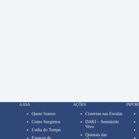
A ASA
AÇÕES
INFO
Quem Somos
Cisternas nas Escolas
Como Surgimos
DAKI – Semiárido
Vivo
Linha do Tempo
Quintais das
Espaços de