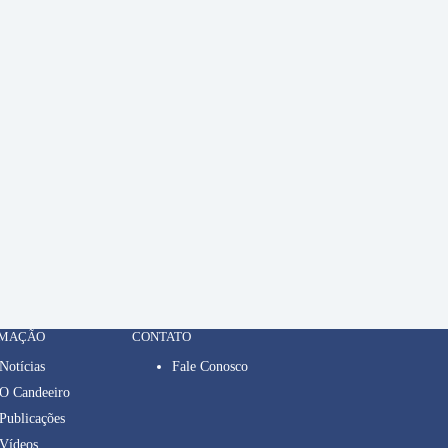
RMAÇÃO
CONTATO
Notícias
Fale Conosco
O Candeeiro
Publicações
Vídeos