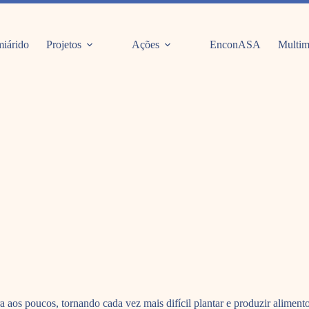
iárido
Projetos
Ações
EnconASA
Multim
ra aos poucos, tornando cada vez mais difícil plantar e produzir alime